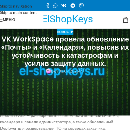
Skip to navigation
Skip to main content
МЕНЮ
НОВОСТИ
VK WorkSpace провела обновление
«Почты» и «Календаря», повысив их
устойчивость к катастрофам и
усилив защиту данных.
0
Вкл 31.07.2025
Интернет Веб-сервисы Цифровизация Бизнес-приложения VK
WorkSpace обновила «Почту» и «Календарь», усилила
катастрофоустойчивость и защиту данных VK Tech представила
обновленную версию платформы VK WorkSpace. для размещения в
контуре компании.
В релизе 25.2 — расширенные возможности почтовой системы,
календаря и панели администратора, а также обновленный
Deployer для развертывания ПО на серверах заказчика.