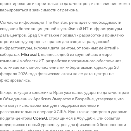
проектирование и строительство дата-центров, и это влияние может
варьироваться в зависимости от региона.
Согласно информации The Register, речь идет о необходимости
создания более защищенной и устойчивой ИТ-инфраструктуры
дата-центров. Брэд Смит также призвал к разработке и принятию
строгих международных правил для защиты гражданской
инфраструктуры, включая дата-центры, от военных действий и
кибератак.
Microsoft
, являясь одной из крупнейших в мире
компаний в области ИТ-разработки программного обеспечения,
сталкивается с многочисленными кибератаками, однако до 28
февраля 2026 года физические атаки на ее дата-центры не
фиксировались.
В ходе текущего конфликта Иран уже нанес удары по дата-центрам
в Объединенных Арабских Эмиратах и Бахрейне, утверждая, что
они могут использоваться для поддержки военных и
разведывательных операций США. Иран также пригрозил ударами
по дата-центрам
OpenAI
, строящимся в Абу-Даби. Эти события
подчеркивают новый уровень угроз для физической безопасности
критической цифровой инфраструктуры в условиях