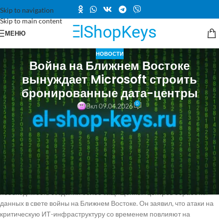
Skip to navigation
Skip to main content
МЕНЮ
НОВОСТИ
Война на Ближнем Востоке
вынуждает Microsoft строить
бронированные дата-центры
0
Вкл 09.04.2026
После начала атак США и Израиля на Иран и последующих
ответных ударов, в том числе на ИТ-инфраструктуру дата-центров
американских компаний, Microsoft намерена пересмотреть
подходы к проектированию и строительству новых центров
обработки данных. ИТ-компании привыкли к кибератакам на свою
инфраструктуру, но до 2026 года физические атаки на дата-центры
не регистрировались. Президент Microsoft Брэд Смит намекнул на
необходимость создания более защищенных центров обработки
данных в свете войны на Ближнем Востоке. Он заявил, что атаки на
критическую ИТ-инфраструктуру со временем повлияют на