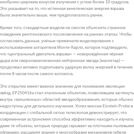
необычно широким конусом излучения с углом более 10 градусов.
Это указывает на то, что истинная кинетическая энергия взрыва
была значительно выше, чем предполагалось ранее.
Кроме того, стандартные модели не смогли объяснить странное
поведение рентгеновского послесвечения на ранних этапах. Чтобы
согласовать данные, учёные применили моделирование с
использованием алгоритмов Монте-Карло, которое подтвердило,
что «центральный двигатель взрыва» — новорождённая чёрная
дыра или сверхнамагниченная нейтронная звезда (магнетар) —
продолжал активно подпитывать ударную волну энергией в течение
почти 8 часов после самого коллапса.
Это открытие имеет важное значение для понимания эволюции
звёзд. EP250416a стал эталонным объектом, позволившим заглянуть
внутрь «запыленных» областей звездообразования, которые обычно
недоступны для детального изучения. Успех миссии Einstein Probe в
координации с глобальной сетью телескопов демонстрирует, что
современная астрономия способна эффективно находить и изучать
даже те объекты, которые природа скрывает за плотными пылевыми
облаками, расширяя знания о многообразии механизмов гибели