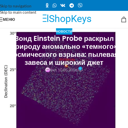
Skip to navigation
Skip to main content
МЕНЮ
НОВОСТИ
Зонд Einstein Probe раскрыл
природу аномально «темного»
космического взрыва: пылевая
завеса и широкий джет
0
Вкл 10.05.2026
Международная команда астрофизиков, включая российских
специалистов, успешно расшифровала данные о мощном гамма-
всплеске EP250416a. Этот уникальный всплеск был зафиксирован
16 апреля 2025 года в рамках миссии Einstein Probe. Событие
произошло из-за коллапса массивной звезды в галактике,
находящейся на расстоянии около 6,4 миллиарда парсек, и было
классифицировано как «тёмный гамма-всплеск». Несмотря на
значительный выброс энергии в рентгеновском и гамма-диапазонах,
всплеск остался почти незаметным для оптических телескопов.