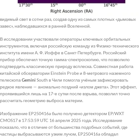
Анализ показал, что это связано с чрезвычайно высокой
концентрацией пыли в родительской галактике, которая ослабила
видимый свет в сотни раз, создав одну из самых плотных «дымовых
завес», наблюдавшихся в ранней Вселенной.
В исследовании участвовали операторы ключевых орбитальных
инструментов, включая российскую команду из Физико-технического
института имени А. Ф. Иоффе в Санкт-Петербурге. Российский
прибор обеспечил точную гамма-спектроскопию, что позволило
подтвердить классическую природу всплеска. Совместная работа
китайской обсерватории Einstein Probe и 8-метрового наземного
телескопа
Gemini
South в Чили помогла учёным зафиксировать
редкое явление — аномально поздний «излом джета». Этот эффект,
проявившийся лишь на 17-е сутки после взрыва, позволил точно
рассчитать геометрию выброса материи.
Изображение EP250416a было получено детектором EP/WXT
CMOS17 в 17:53:59 UTC 16 апреля 2025 года. Исследование
показало, что в отличие от большинства подобных событий, где
частицы выбрасываются узким лучом, EP250416a обладал