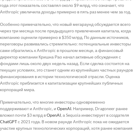
года этот показатель составлял около $9 млрд, что означает, что
Anthropic увеличила доходы примерно в пять раз менее чем за год.
Особенно примечательно, что новый мегараунд обсуждается всего
через три месяца после предыдущего привлечения капитала, когда
компанию оценили примерно в $350 млрд. По данным источников,
переговоры развивались стремительно: потенциальные инвесторы
сами обратились к Anthropic в прошлом месяце, а финансовый
директор компании Кришна Рао начал активные обсуждения с
фондами лишь около двух недель назад. Если сделка состоится на
текущих условиях, это станет одним из крупнейших частных раундов
финансирования в истории технологической отрасли. Оценка
Anthropic приблизится к капитализации крупнейших публичных
корпораций мира.
Примечательно, что многие инвесторы одновременно
поддерживают и Anthropic, и
OpenAI
. Например, Dragoneer ранее
вложил почти $3 млрд в
OpenAI
, а Sequoia инвестирует в создателя
ChatGPT
с 2021 года. В новом раунде Anthropic пока не ожидается
участие крупных технологических корпораций, хотя ранее компания