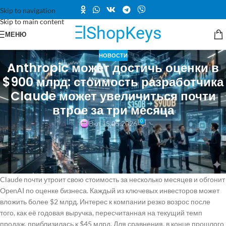
Skip to navigation
Skip to main content
МЕНЮ
НОВОСТИ
Anthropic может достичь оценки в
$900 млрд: стоимость разработчика
Claude может увеличиться почти
втрое за три месяца
0
Вкл 15.05.2026
Компания Anthropic готовится к проведению нового
инвестиционного раунда на сумму $30 млрд, который может
оценить её в $900 млрд без учёта привлечённых средств. Если
сделка будет завершена в ближайшие недели, разработчик моделей
Claude почти утроит свою стоимость за несколько месяцев и обгонит
OpenAI по оценке бизнеса. Каждый из ключевых инвесторов может
вложить более $2 млрд. Интерес к компании резко возрос после
того, как её годовая выручка, пересчитанная на текущий темп
продаж, приблизилась к $45 млрд. Для сравнения, в конце прошлого