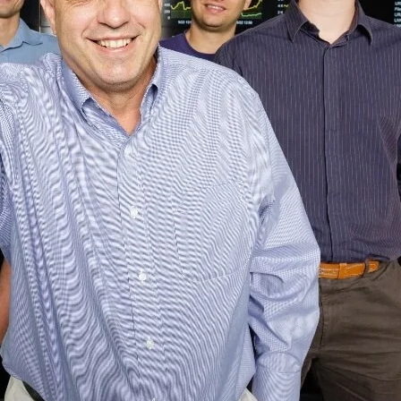
о наших планах на ближайшие месяцы.
ast соседствовали, предоставляя отличные продукты безопасности 
 Наши схожести позволят легко и без проблем интегрировать AVG и
ы под брендами AVG и Avast, превращаясь в полноценную компанию
потребителей в мире, а также значительным SMB-бизнесом и бизне
одаря этому приобретению? Теперь мы обеспечиваем беспрецедент
благодаря расширению нашей пользовательской базы до более чем 
 миллионов являются мобильными пользователями. С удвоением наше
обнаружения угроз в мире. Наша технология безопасности работает
аждый из наших конечных точек, запускающих наши продукты, дейст
зрительные файлы отправляются на наши облачные серверы, где им 
 запуск файлов в виртуальной машине, анализ машинного обучения
, является ли файл вредоносным. Если наша технология искусствен
дает эту информацию на наши облачные серверы, обеспечивая полн
зователей почти в реальном времени.
чкой мы получаем представление о текущем ландшафте угрозы и, т
приобретении AVG мы теперь предотвращаем около миллиарда атак
ем более 500 миллионов вредоносных URL-адресов и около 50 милл