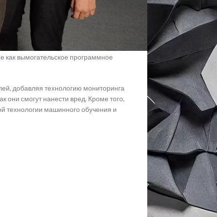
рых вредоносны.
ют нас более надежными, чем когда-
ощные возможности создания
вленным на мобильные устройства и
акие как вымогательское программное
ей, добавляя технологию мониторинга
ак они смогут нанести вред. Кроме того,
й технологии машинного обучения и