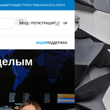
AQS
GET CID
ДИСТРИБУТИВЫ
ЗАКАЗАТЬ КЛЮЧ
ВХОД / РЕГИСТРАЦИЯ
0
₽
АКЦИИ
ПОДДЕРЖКА
 целым
ия контрольного пакета акций AVG
с гордостью объявляю о завершении
ть как единое предприятие. Хочу
ов по каналу, и с нетерпением