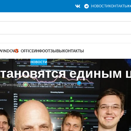
НОВОСТИ
КОНТАКТЫ
F
WINDOWS
OFFICE
ИНФО
ОТЗЫВЫ
КОНТАКТЫ
НОВОСТИ
становятся единым
0
убликовано
Vlad Zorky
Вкл 24.12.2023
Avast Software, Винс Штеклер, объявляет о завершении приобретен
или о наших планах по приобретению AVG Technologies. Сегодня 
трольного пакета акций AVG. Таким образом, мы будем действова
вать команду AVG, клиентов AVG, а также перевозчиков и партнер