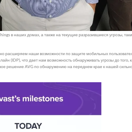
 миллионов новых исполняемых файлов каждый месяц, 25% из кото
есмотра технологий и добавление таланта в наши Threat Labs сдела
 беспокоились о угрозах безопасности. Теперь у нас есть более м
перативных групп, которые будут посвящены новым угрозам, напра
 Things в наших домах, а также на текущие разразившиеся угрозы, т
но расширяем наши возможности по защите мобильных пользовател
айн (IDP), что дает нам возможность обнаруживать угрозы до того, к
ое решение AVG по обнаружению на переднем крае к нашей сильно