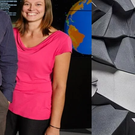
сотням миллионов пользователей по
Avast
. Мы продолжим предлагать и
 по безопасности с самой крупной
сом мобильных предприятий.
ную защиту для наших пользователей.
400 миллионов пользователей по всему
й пользовательской базы у нас теперь
 в облаке на основе обширной сети
вует как датчик для зловредных файлов
предстоит тщательная проверка,
 и другие собственные проверки. Наша
ного интеллекта определяет, что файл
ую защиту для более чем 400
аким образом, можем лучше защищать
 вредоносного программного
ионов атак фишинга ежемесячно, и