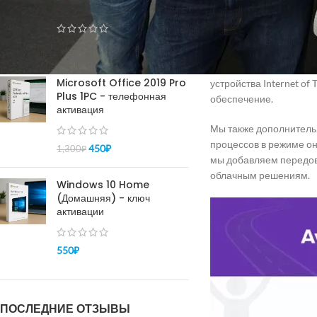
pro - активация 100%
обрабатываем около 9
Кроме того, взаимопер
150
₽
–
450
₽
либо, чтобы вы меньше
специализированных о
Microsoft Office 2019 Pro
устройства Internet of
Plus 1PC - телефонная
обеспечение.
активация
Мы также дополнитель
процессов в режиме онл
450
₽
1,300
₽
мы добавляем передов
облачным решениям.
Windows 10 Home
(Домашняя) - ключ
активации
550
₽
ПОСЛЕДНИЕ ОТЗЫВЫ