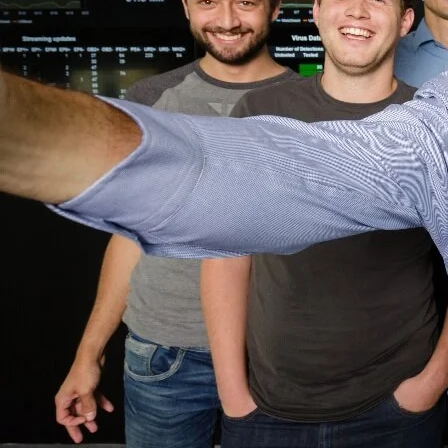
рассказать вам 
НОВЫЕ КОММЕНТАРИИ
Почти 30 лет AVG и Av
всему миру бесплатно.
Недорогие
Vlad Zorky
к записи
поддерживать продукт
маршрутизаторы с поддержкой Wi-Fi 7:
установленной базой 
TP-Link 7DR7270 и 7DR7290.
Недорогие
Сева
к записи
Что мы получаем благ
маршрутизаторы с поддержкой Wi-Fi 7:
Это стало возможным 
TP-Link 7DR7270 и 7DR7290.
миру, из которых 160
«М.Видео-
Кирилл
к записи
самая передовая сеть 
Эльдорадо» открыла магазин в новой
машинного обучения. К
концепции и совместно со Sber
и деятельности. Подо
Metaverse Tech и
возможно, включающая
«СберМаркетингом» запустила ИИ-
технология определяет
консультанта «Эм.Ви»
вредоносен, она пере
миллионов наших поль
С каждой конечной то
ПОПУЛЯРНОЕ
наших клиентов. При 
обеспечения, блокиру
Купить ключ Windows 10