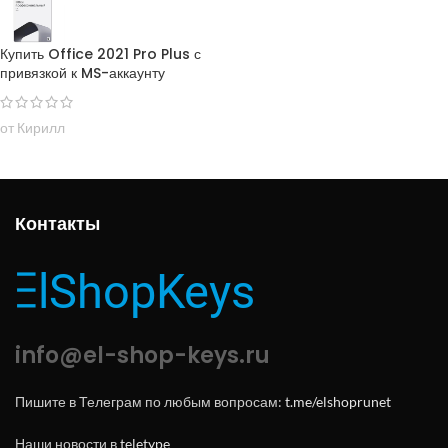
Купить Office 2021 Pro Plus с
привязкой к MS-аккаунту
от Кирилл
Контакты
info@el-shop-keys.ru
Пишите в Телеграм по любым вопросам:
t.me/elshoprunet
Наши новости в
teletype