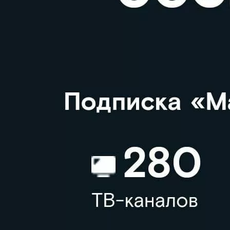
подтверждения
НОВЫЕ КОММЕНТАРИИ
Недорогие
Vlad Zorky
к записи
маршрутизаторы с поддержкой Wi-Fi 7:
TP-Link 7DR7270 и 7DR7290.
Недорогие
Сева
к записи
маршрутизаторы с поддержкой Wi-Fi 7:
TP-Link 7DR7270 и 7DR7290.
Бесплатно получаем 30
«М.Видео-
Кирилл
к записи
Эльдорадо» открыла магазин в новой
1. Переходим по ссылке
концепции и совместно со Sber
utm_source=indoor&ut
Metaverse Tech и
промокод»;
«СберМаркетингом» запустила ИИ-
2. Выбираем любой ре
консультанта «Эм.Ви»
3. Промокод придёт по
«Только для новых пол