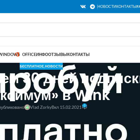
НОВОСТИ
КОНТАКТЫ
F
WINDOWS
OFFICE
ИНФО
ОТЗЫВЫ
КОНТАКТЫ
БЕСПЛАТНОЕ
,
НОВОСТИ
ем 30 дней подписки
ксимум» в Wink
0
убликовано
Vlad Zorky
Вкл 15.02.2021