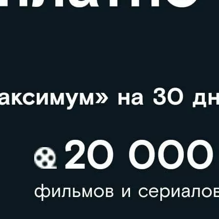
 дней подписки на пакет «Максимум» в Wink
 (
https://wink.sibnet.ru/?
m_medium=poster_out_open_a4&utm_campaign=base_2in1_december
)
гион и вводим номер телефона;
 смс активируем его в личном кабинете Wink (
https://wink.rt.ru/
).
ьзователей»