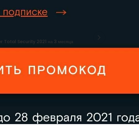
r Total Security 2021 на 3 месяца
мментарий
*
дет опубликован.
Обязательные поля помечены