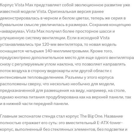
Корпус Vista Max представляет собой эволюционное развитие уже
известной модели Vista. Оригинальная версия ранее
демонстрировалась в черном и белом цветах, теперь же серия в
буквальном смысле увеличилась в размерах. Сохранив концепцию
«аквариума», Vista Max получил более просторное шасси и
улучшенную систему вентиляции. Если в исходной Vista
устанавливались три 120-мм вентилятора, то новая модель
оснащается четырьмя 140-миллиметровыми. Кроме того,
предусмотрено дополнительное место для еще одного вентилятора
снизу с регулируемым углом наклона, что позволяет направлять
поток воздуха в сторону видеокарты или другой области с
интенсивным тепловыделением. Разъемы у этого корпуса
расположены сверху, что несколько необычно для модели,
предназначенной для размещения на виду, например, на столе,
однако кнопка питания продублирована как на верхней панели, так
и в нижней части передней панели.
Главным экспонатом стенда стал корпус The Big One. Название
полностью отражает его суть: это вместительный E-ATX-tower-
корпус, выполненный без стеклянных элементов, без подсветки и