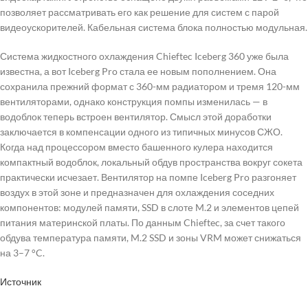
позволяет рассматривать его как решение для систем с парой
видеоускорителей. Кабельная система блока полностью модульная.
Система жидкостного охлаждения Chieftec Iceberg 360 уже была
известна, а вот Iceberg Pro стала ее новым пополнением. Она
сохранила прежний формат с 360-мм радиатором и тремя 120-мм
вентиляторами, однако конструкция помпы изменилась — в
водоблок теперь встроен вентилятор. Смысл этой доработки
заключается в компенсации одного из типичных минусов СЖО.
Когда над процессором вместо башенного кулера находится
компактный водоблок, локальный обдув пространства вокруг сокета
практически исчезает. Вентилятор на помпе Iceberg Pro разгоняет
воздух в этой зоне и предназначен для охлаждения соседних
компонентов: модулей памяти, SSD в слоте M.2 и элементов цепей
питания материнской платы. По данным Chieftec, за счет такого
обдува температура памяти, M.2 SSD и зоны VRM может снижаться
на 3–7 °C.
Источник