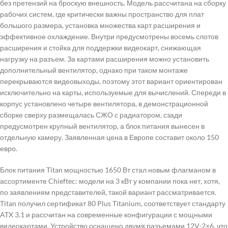
без претензий на броскую внешность. Модель рассчитана на сборку
рабочих систем, где критически важны пространство для плат
большого размера, установка множества карт расширения и
эффективное охлаждение. Внутри предусмотрены восемь слотов
расширения и стойка для поддержки видеокарт, снижающая
нагрузку на разъем. За картами расширения можно установить
дополнительный вентилятор, однако при таком монтаже
перекрываются видеовыходы, поэтому этот вариант ориентирован
исключительно на карты, используемые для вычислений. Спереди в
корпус установлено четыре вентилятора, в демонстрационной
сборке сверху размещалась СЖО с радиатором, сзади
предусмотрен крупный вентилятор, а блок питания вынесен в
отдельную камеру. Заявленная цена в Европе составит около 150
евро.
Блок питания Titan мощностью 1650 Вт стал новым флагманом в
ассортименте Chieftec: модели на 3 кВт у компании пока нет, хотя,
по заявлениям представителей, такой вариант рассматривается.
Titan получил сертификат 80 Plus Titanium, соответствует стандарту
ATX 3.1 и рассчитан на современные конфигурации с мощными
видеокартами. Устройство оснащено двумя разъемами 12V-2×6, что