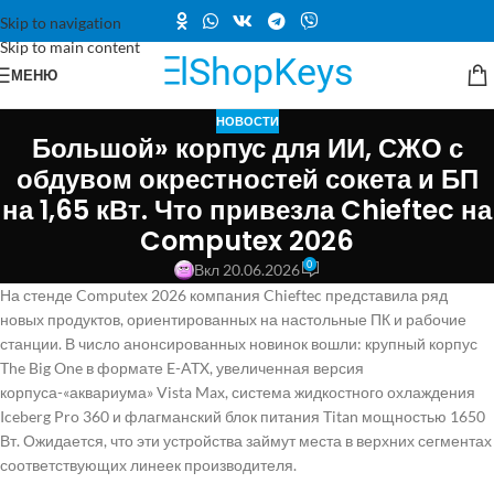
Skip to navigation
Skip to main content
МЕНЮ
НОВОСТИ
Большой» корпус для ИИ, СЖО с
обдувом окрестностей сокета и БП
на 1,65 кВт. Что привезла Chieftec на
Computex 2026
0
Вкл 20.06.2026
На стенде Computex 2026 компания Chieftec представила ряд
новых продуктов, ориентированных на настольные ПК и рабочие
станции. В число анонсированных новинок вошли: крупный корпус
The Big One в формате E-ATX, увеличенная версия
корпуса-«аквариума» Vista Max, система жидкостного охлаждения
Iceberg Pro 360 и флагманский блок питания Titan мощностью 1650
Вт. Ожидается, что эти устройства займут места в верхних сегментах
соответствующих линеек производителя.