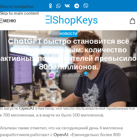
Skip to navigation
Skip to main content
МЕНЮ
НОВОСТИ
ChatGPT быстро становится всё
более популярным: количество
активных пользователей превысило
800 миллионов.
0
Вкл 07.10.2025
Генеральный директор OpenAI Сэм Альтман сообщил, что
количество пользователей ChatGPT, активно использующих его
каждую неделю, достигло 800 миллионов.
В августе
OpenAI
отметила, что число пользователей приближается
к 700 миллионам, а в марте их было 500 миллионов.
Альтман также отметил, что на сегодняшний день 4 миллиона
разработчиков работают с
OpenAI
. «Еженедельно более 800