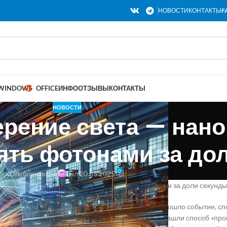
НОВОСТИ
КОНТАКТЫ
F
WINDOWS
OFFICE
ИНФО
ОТЗЫВЫ
КОНТАКТЫ
НОВОСТИ
ерение света — нан
ять фотонами за до
0
Опубликовано
Вкл 20.03.2025
света — наноплёнки научились управлять фотонами за доли секунд
рситета Хериот-Ватт и Университета Пердью произошло событие, с
ранить и передавать информацию. Исследователи нашли способ «пр