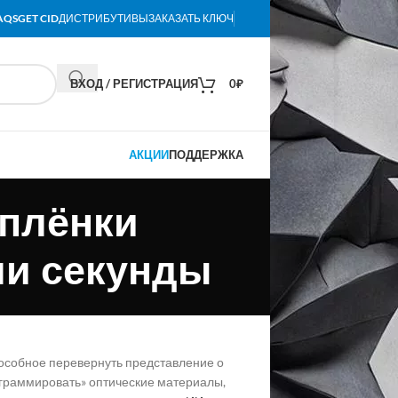
AQS
GET CID
ДИСТРИБУТИВЫ
ЗАКАЗАТЬ КЛЮЧ
ВХОД / РЕГИСТРАЦИЯ
0
₽
АКЦИИ
ПОДДЕРЖКА
оплёнки
ли секунды
ы
пособное перевернуть представление о
ограммировать» оптические материалы,