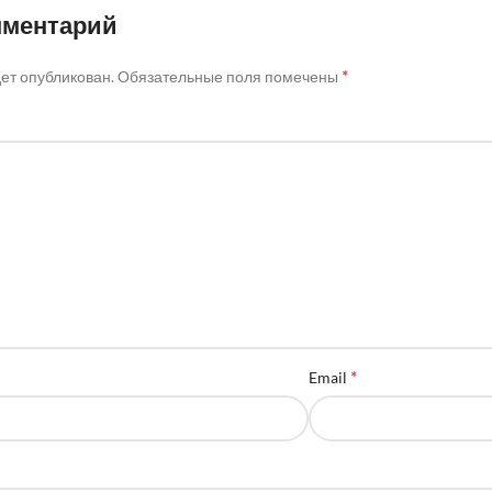
мментарий
*
дет опубликован.
Обязательные поля помечены
*
Email