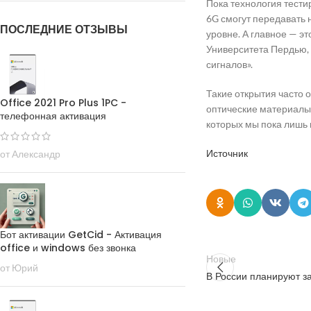
Пока технология тести
6G смогут передавать 
ПОСЛЕДНИЕ ОТЗЫВЫ
уровне. А главное — э
Университета Пердью, 
сигналов».
Такие открытия часто 
Office 2021 Pro Plus 1PC -
оптические материалы 
телефонная активация
которых мы пока лишь
Источник
от Александр
Бот активации GetCid - Активация
office и windows без звонка
Новые
от Юрий
В России планируют з