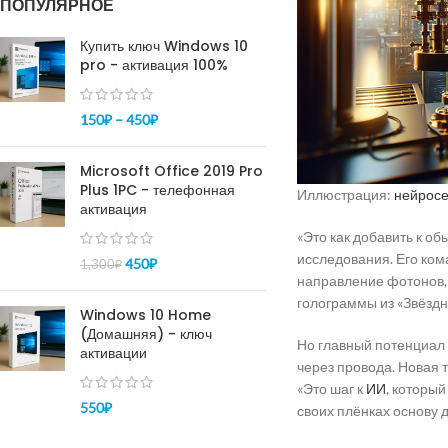
ПОПУЛЯРНОЕ
Купить ключ Windows 10
pro - активация 100%
150
₽
–
450
₽
Microsoft Office 2019 Pro
Plus 1PC - телефонная
Иллюстрация:
нейросе
активация
«Это как добавить к о
исследования. Его ком
450
₽
1,300
₽
направление фотонов, 
голограммы из «Звёздн
Windows 10 Home
(Домашняя) - ключ
Но главный потенциал
активации
через провода. Новая 
«Это шаг к
ИИ
, который
550
₽
своих плёнках основу 