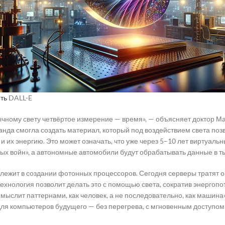
ть
DALL-E
бычному свету четвёртое измерение — время», — объясняет доктор 
анда смогла создать материал, который под воздействием света по
и их энергию. Это может означать, что уже через 5–10 лет виртуаль
ых войн», а автономные автомобили будут обрабатывать данные в ты
 лежит в создании фотонных процессоров. Сегодня серверы тратят 
технология позволит делать это с помощью света, сократив энергопо
 мыслит паттернами, как человек, а не последовательно, как машина
для компьютеров будущего — без перегрева, с мгновенным доступом