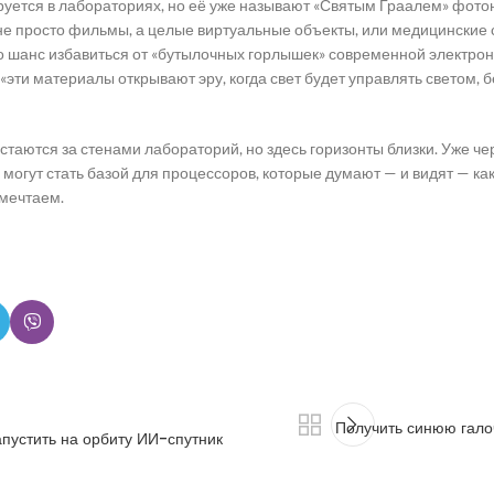
руется в лабораториях, но её уже называют «Святым Граалем» фотон
не просто фильмы, а целые виртуальные объекты, или медицинские 
то шанс избавиться от «бутылочных горлышек» современной электро
«эти материалы открывают эру, когда свет будет управлять светом, б
остаются за стенами лабораторий, но здесь горизонты близки. Уже 
могут стать базой для процессоров, которые думают — и видят — как 
 мечтаем.
Получить синюю галоч
апустить на орбиту ИИ-спутник