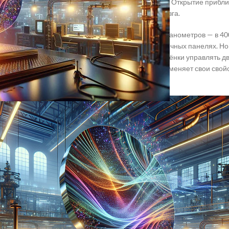
, которые раньше считались научной фантастикой. Открытие прибл
ью света, буквально имитируя нейронные сети мозга.
 тонкие стеклоподобные плёнки толщиной в 250 нанометров — в 400
е оксиды уже используются в смартфонах и солнечных панелях. Но 
роткими импульсами света, можно «научить» эти плёнки управлять 
 не просто затемняется под солнцем, а мгновенно меняет свои свой
ых даже современным процессорам.