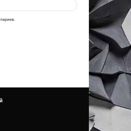
нтариев.
й