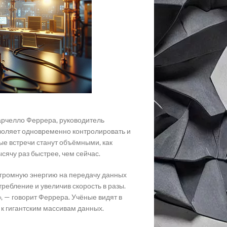
Марчелло Феррера, руководитель
зволяет одновременно контролировать и
ные встречи станут объёмными, как
сячу раз быстрее, чем сейчас.
огромную энергию на передачу данных
требление и увеличив скорость в разы.
», — говорит Феррера. Учёные видят в
 к гигантским массивам данных.