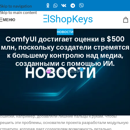
Skip to navigation
Skip to main content
МЕНЮ
НОВОСТИ
ComfyUI достигает оценки в $500
млн, поскольку создатели стремятся
к большему контролю над медиа,
созданными с помощью ИИ.
0
Вкл 25.04.2026
Раунд финансирования был возглавлен компанией Craft Ventures
при участии других инвесторов, таких как Pace Capital, Chemistry и
TruArrow. ComfyUI был запущен как проект с открытым исходным
кодом в 2023 году, вскоре после появления диффузионных
моделей. В то время модели, такие как Midjourney и DALL-E от
OpenAI, были едва функциональными и часто совершали серьезные
ошибки, например, добавляли лишние пальцы к рукам. Чтобы
решить эти проблемы, основатели проекта разработали модульную
структуру, которая дает создателям возможность детально