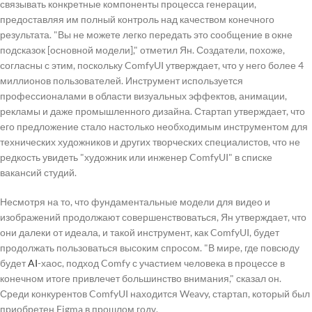
связывать конкретные компоненты процесса генерации,
предоставляя им полный контроль над качеством конечного
результата. "Вы не можете легко передать это сообщение в окне
подсказок [основной модели]," отметил Ян. Создатели, похоже,
согласны с этим, поскольку ComfyUI утверждает, что у него более 4
миллионов пользователей. Инструмент используется
профессионалами в области визуальных эффектов, анимации,
рекламы и даже промышленного дизайна. Стартап утверждает, что
его предложение стало настолько необходимым инструментом для
технических художников и других творческих специалистов, что не
редкость увидеть "художник или инженер ComfyUI" в списке
вакансий студий.
Несмотря на то, что фундаментальные модели для видео и
изображений продолжают совершенствоваться, Ян утверждает, что
они далеки от идеала, и такой инструмент, как ComfyUI, будет
продолжать пользоваться высоким спросом. "В мире, где повсюду
будет
AI
-хаос, подход Comfy с участием человека в процессе в
конечном итоге привлечет большинство внимания," сказал он.
Среди конкурентов ComfyUI находится Weavy, стартап, который был
приобретен Figma в прошлом году.