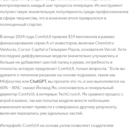
контролировать каждый шаг процесса генерации. Их инструмент
получил такую значительную популярность среди профессионалов
в сфере творчества, что в конечном итоге превратился в
полноценный стартап.
В конце 2024 года ComfyUI привлек $19 миллионов в рамках
финансирования серии A от инвесторов, включая Chemistry
Ventures, Cursor Capital и Гильермо Рауча, основателя Vercel. Хотя
последние диффузионные модели значительно улучшились и
больше не добавляют шестой палец к рукам, потребность в
точности, которую предлагает ComfyUI, только возросла. "Если вы
думаете о типичном решении на основе подсказок, таком как
Midjourney или
ChatGPT
, вы просите что-то, и оно выполняется на
60% – 80%," сказал Йоланд Ян, сооснователь и генеральный
директор ComfyUI, в интервью TechCrunch. Ян сравнил процесс с
игрой в казино, так как попытка модели внести небольшие
изменения может привести к совершенно другому результату,
включая перезапись уже идеальных частей.
Интерфейс ComfyUI на основе узлов позволяет создателям