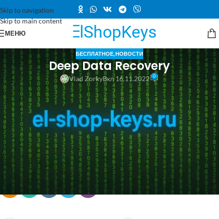
Skip to navigation
Skip to main content
МЕНЮ
БЕСПЛАТНОЕ
,
НОВОСТИ
Deep Data Recovery
0
Vlad Zorky
Вкл 16.11.2022
Бесплатно (вместо 1995руб) получаем программу восстановления
данных файлов — Deep Data Recovery
1. Скачиваем программу по ссылке
(
https://www.comss.ru/download/page.php?id=7880
);
2. Переходим в меню и используем следующий код регистрации:
5AVJN-02N55-W5ZET-E08EB-VNHLI