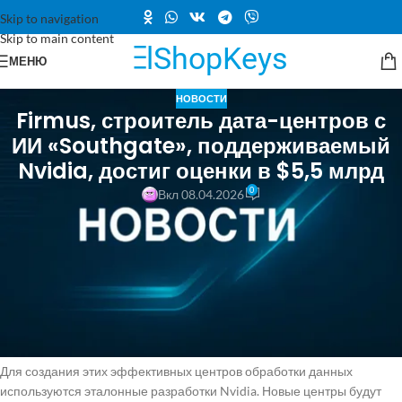
Skip to navigation
Skip to main content
МЕНЮ
НОВОСТИ
Firmus, строитель дата-центров с
ИИ «Southgate», поддерживаемый
Nvidia, достиг оценки в $5,5 млрд
0
Вкл 08.04.2026
Компания из Сингапура, специализирующаяся на центрах
обработки данных, ранее привлекла 330 миллионов австралийских
долларов (примерно 215 миллионов долларов США) при оценке в
1,85 миллиарда австралийских долларов (1,2 миллиарда долларов
США) от инвесторов, среди которых была Nvidia. Firmus занимается
разработкой энергоэффективной сети центров обработки данных в
Австралии и Тасмании, которую она называет Project Southgate.
Для создания этих эффективных центров обработки данных
используются эталонные разработки Nvidia. Новые центры будут