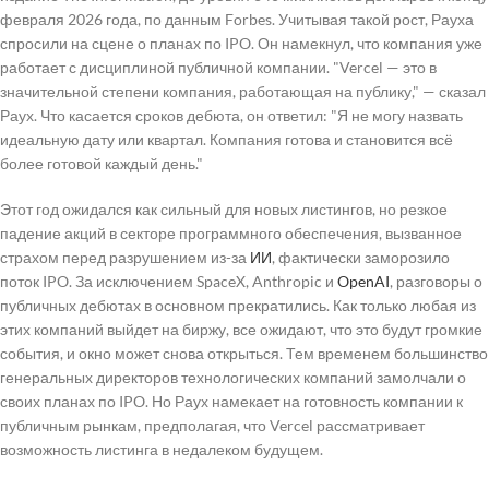
февраля 2026 года, по данным Forbes. Учитывая такой рост, Рауха
спросили на сцене о планах по IPO. Он намекнул, что компания уже
работает с дисциплиной публичной компании. "Vercel — это в
значительной степени компания, работающая на публику," — сказал
Раух. Что касается сроков дебюта, он ответил: "Я не могу назвать
идеальную дату или квартал. Компания готова и становится всё
более готовой каждый день."
Этот год ожидался как сильный для новых листингов, но резкое
падение акций в секторе программного обеспечения, вызванное
страхом перед разрушением из-за
ИИ
, фактически заморозило
поток IPO. За исключением SpaceX, Anthropic и
OpenAI
, разговоры о
публичных дебютах в основном прекратились. Как только любая из
этих компаний выйдет на биржу, все ожидают, что это будут громкие
события, и окно может снова открыться. Тем временем большинство
генеральных директоров технологических компаний замолчали о
своих планах по IPO. Но Раух намекает на готовность компании к
публичным рынкам, предполагая, что Vercel рассматривает
возможность листинга в недалеком будущем.