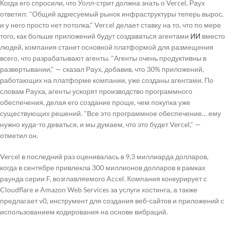
Когда его спросили, что Уолл-стрит должна знать о Vercel, Раух
ответил: "Общий адресуемый рынок инфраструктуры теперь вырос,
и у него просто нет потолка." Vercel делает ставку на то, что по мере
того, как больше приложений будут создаваться агентами
ИИ
вместо
людей, компания станет основной платформой для размещения
всего, что разрабатывают агенты. "Агенты очень продуктивны в
развертывании," — сказал Раух, добавив, что 30% приложений,
работающих на платформе компании, уже созданы агентами. По
словам Рауха, агенты ускорят производство программного
обеспечения, делая его создание проще, чем покупка уже
существующих решений. "Все это программное обеспечение… ему
нужно куда-то деваться, и мы думаем, что это будет Vercel," —
отметил он.
Vercel в последний раз оценивалась в 9,3 миллиарда долларов,
когда в сентябре привлекла 300 миллионов долларов в рамках
раунда серии F, возглавляемого Accel. Компания конкурирует с
Cloudflare и Amazon Web Services за услуги хостинга, а также
предлагает v0, инструмент для создания веб-сайтов и приложений с
использованием кодирования на основе вибраций.