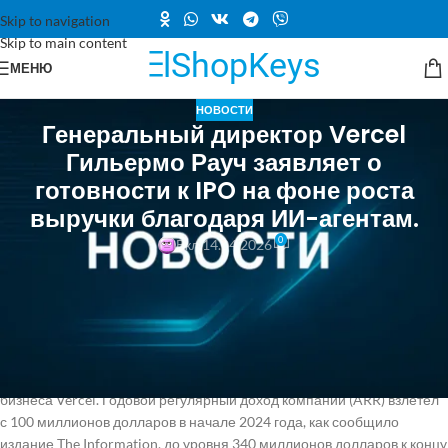
Skip to navigation
Skip to main content
МЕНЮ
НОВОСТИ
Генеральный директор Vercel
Гильермо Рауч заявляет о
готовности к IPO на фоне роста
выручки благодаря ИИ-агентам.
0
Вкл 14.04.2026
"Когда я начинал эту компанию, только десятки миллионов людей
могли разрабатывать приложения," — заявил генеральный директор
Vercel Гильермо Раух на конференции HumanX в Сан-Франциско на
прошлой неделе. "Сейчас мы видим, что каждый в мире может
создать приложение." Взрывной рост числа приложений,
создаваемых неразработчиками, стал значительным стимулом для
бизнеса Vercel. Годовой регулярный доход компании (ARR) взлетел
с 100 миллионов долларов в начале 2024 года, как сообщило
издание The Information, до уровня 340 миллионов долларов к концу