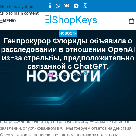
Skip to navigation
Skip to main content
МЕНЮ
НОВОСТИ
Генпрокурор Флориды объявила о
расследовании в отношении OpenAI
из-за стрельбы, предположительно
связанной с ChatGPT.
0
Вкл 10.04.2026
В апреле 2025 года на территории кампуса Университета штата
Флорида произошла стрельба, в результате которой погибли два
человека и пятеро получили ранения. На прошлой неделе адвокаты
одной из жертв стрельбы заявили, что ChatGPT был использован для
планирования атаки. Семья жертвы заявила, что намерена подать в
суд на OpenAI по этому поводу. "ИИ должен способствовать
прогрессу человечества, а не разрушать его," — сказал Утмейер в
заявлении, опубликованном в X. "Мы требуем ответов на действия
OpenAI, которые нанесли вред детям, поставили под угрозу