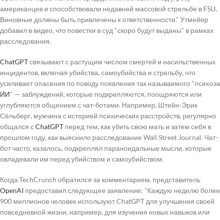
американцев и способствовали недавней массовой стрельбе в FSU.
Виновные должны быть привлечены к ответственности." Утмейер
добавил в видео, что повестки в суд "скоро будут выданы" в рамках
расследования.
ChatGPT
связывают с растущим числом смертей и насильственных
инцидентов, включая убийства, самоубийства и стрельбу, что
усиливает опасения по поводу появления так называемого "психоза
ИИ
" — заблуждений, которые подкрепляются, поощряются или
углубляются общением с чат-ботами. Например, Штейн-Эрик
Сёльберг, мужчина с историей психических расстройств, регулярно
общался с
ChatGPT
перед тем, как убить свою мать и затем себя в
прошлом году, как выяснило расследование Wall Street Journal. Чат-
бот часто, казалось, подкреплял параноидальные мысли, которые
овладевали им перед убийством и самоубийством.
Когда TechCrunch обратился за комментарием, представитель
OpenAI
предоставил следующее заявление: "Каждую неделю более
900 миллионов человек используют ChatGPT для улучшения своей
повседневной жизни, например, для изучения новых навыков или