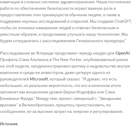
навигации в сложных системах здравоохранения. Наша постоянная
работа по обеспечению безопасности играет важную роль в
предоставлении этих преимуществ обычным людям, а также в
поддержке научных исследований и открытий. Мы создаем ChatGPT,
чтобы он понимал намерения людей и отвечал безопасным и
уместным образом, и продолжаем улучшать нашу технологию. Мы
будем сотрудничать с расследованием Генерального прокурора."
Расследование во Флориде продолжает череду неудач для
OpenAI
.
Профиль Сэма Альтмана в The New Yorker, опубликованный ранее
на этой неделе, продемонстрировал критику и недовольство внутри
компании и среди ее инвесторов, даже цитируя одного из
руководителей
Microsoft
, который сказал: "Я думаю, что есть
небольшая, но реальная вероятность, что его в конечном итоге
запомнят как мошенника уровня Берни Мэдоффа или Сэма
Бэнкмана-Фрида." Между тем, проект, связанный с "Звездными
вратами" в Великобритании, пришлось приостановить, по
сообщениям, из-за высоких затрат на энергию и регулирования.
Источник