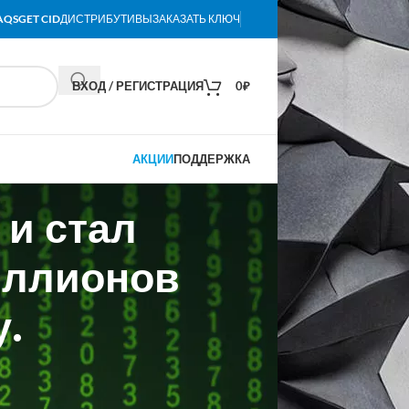
AQS
GET CID
ДИСТРИБУТИВЫ
ЗАКАЗАТЬ КЛЮЧ
ВХОД / РЕГИСТРАЦИЯ
0
₽
АКЦИИ
ПОДДЕРЖКА
 и стал
иллионов
у.
ля 17 миллионов пользователей по
а на платформе Giga.chat, в