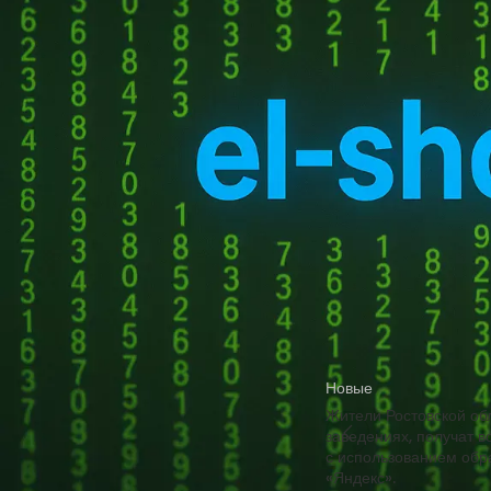
Получить код подтверждения
социальных сетях и ме
Купить токены для получения кодов
изображения и видео, 
подтверждения
картинки и редактиров
Веб-версия GigaChat о
нейросеть помогает в 
2.0 для бизнеса получ
НОВЫЕ КОММЕНТАРИИ
Кроме того, GigaCode 
эффективность команд
Недорогие
Vlad Zorky
к записи
маршрутизаторы с поддержкой Wi-Fi 7:
Источник
TP-Link 7DR7270 и 7DR7290.
Недорогие
Сева
к записи
маршрутизаторы с поддержкой Wi-Fi 7:
TP-Link 7DR7270 и 7DR7290.
«М.Видео-
Кирилл
к записи
Эльдорадо» открыла магазин в новой
Новые
концепции и совместно со Sber
Жители Ростовской об
Metaverse Tech и
заведениях, получат 
«СберМаркетингом» запустила ИИ-
с использованием обр
консультанта «Эм.Ви»
«Яндекс».