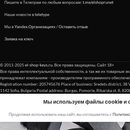
Пишите в Телеграм по любым вопросам:
t.me/elshoprunet
Наши новости в
teletype
Мы в
Yandex.Организациях
/
Оставить отзыв
Заявка на ключ
© 2011-2025
el-shop-keys.ru
. Все права защищены. Сайт 18+
Все права интеллектуальной собственности, а так же их товарные зн
принадлежат компаниям - производителям программного обеспече
Registration number: 205745676 Place of business: Sredets district, 38 Vasi
1142 Sofia, Bulgaria Postal address: Burgas, Pomorie, Ribarska st. 8, 820
Мы используем файлы cookie и
Продолжая использовать наш сайт, вы соглашаетесь с
Политик