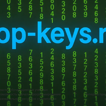
ссенджерах, а также в умных колонках Sber. GigaChat 2.0 способен 
помогая решать различные задачи пользователей. Улучшенная нейро
ать тексты. Совместно с нейросетью Сбербанка — Kandinsky — GigaC
бновилась с добавлением «Умного редактора», который улучшает ра
бюджетном процессе, а также в сфере здравоохранения, анализиру
или значительный апгрейд, позволяя бизнес-клиентам эффективно р
— ИИ-ассистент разработчика — стал популярным у IT-сообщества, 
ной работы.
ласти, обучающиеся в учебных
возможность изучать программирование
Теперь в пр
азовательных ресурсов от компании