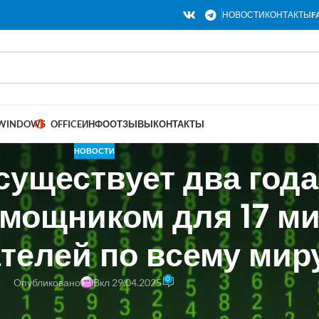
НОВОСТИ
КОНТАКТЫ
F
WINDOWS
OFFICE
ИНФО
ОТЗЫВЫ
КОНТАКТЫ
НОВОСТИ
существует два года
мощником для 17 м
телей по всему мир
0
Опубликовано
Вкл 29.04.2025
igaChat отмечает свое двухлетие, став незаменимым помощником д
лся до версии 2.0, став умнее, быстрее и мощнее. Нейросеть доступн