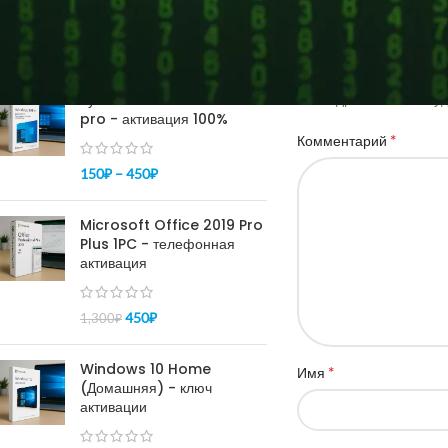
Добавить ко
ПОПУЛЯРНОЕ
Купить ключ Windows 10
Ваш адрес email не бу
pro - активация 100%
*
Комментарий
150
₽
–
450
₽
Microsoft Office 2019 Pro
Plus 1PC - телефонная
активация
450
₽
1,300
₽
Windows 10 Home
*
Имя
(Домашняя) - ключ
активации