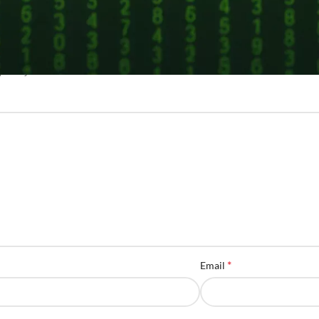
мментарий
*
дет опубликован.
Обязательные поля помечены
*
Email