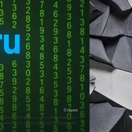
анализировать тексты, аудиофайлы,
сеть также способна создавать музыку,
hat создает оригинальные ИИ-открытки.
боту с текстовыми файлами. Также
я медицинские данные. Модели GigaChat
ешать задачи и реализовывать проекты.
помогая оптимизировать код и повышать
Старее
иложении «Сбербанк Онлайн» появилась
возможность вести диалоги с GigaChat.