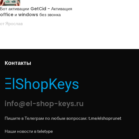
Бот активации GetCid - Активация
office и windows без звонка
от Ярослав
Контакты
info@el-shop-keys.ru
Пишите в Телеграм по любым вопросам:
t.me/elshoprunet
Наши новости в
teletype