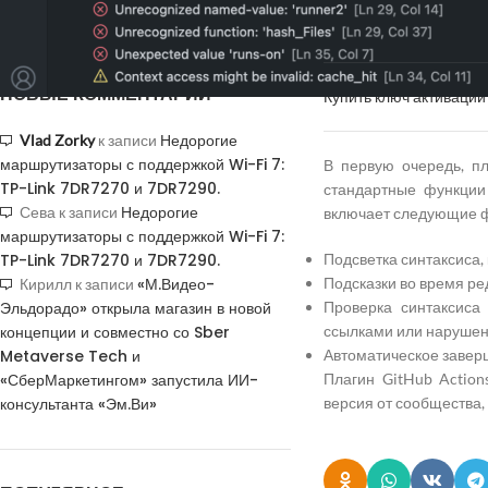
подтверждения
выпустила инструмент
себя все новые возмож
НОВЫЕ КОММЕНТАРИИ
Купить ключ активации 
Недорогие
Vlad Zorky
к записи
маршрутизаторы с поддержкой Wi-Fi 7:
В первую очередь, пл
TP-Link 7DR7270 и 7DR7290.
стандартные функции 
Недорогие
Сева
к записи
включает следующие 
маршрутизаторы с поддержкой Wi-Fi 7:
TP-Link 7DR7270 и 7DR7290.
Подсветка синтаксиса,
«М.Видео-
Подсказки во время ре
Кирилл
к записи
Эльдорадо» открыла магазин в новой
Проверка синтаксиса
концепции и совместно со Sber
ссылками или нарушен
Metaverse Tech и
Автоматическое завер
«СберМаркетингом» запустила ИИ-
Плагин GitHub Actio
консультанта «Эм.Ви»
версия от сообщества,