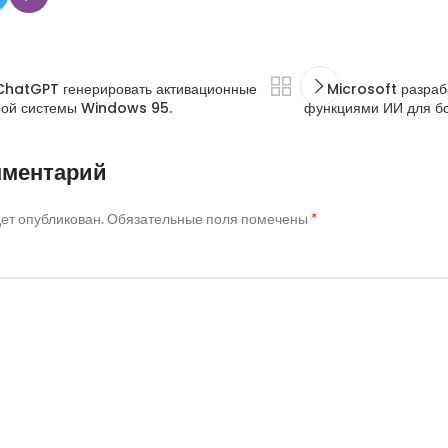
 ChatGPT генерировать активационные
Microsoft разра
ной системы Windows 95.
функциями ИИ для бо
мментарий
*
дет опубликован.
Обязательные поля помечены