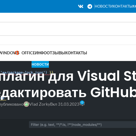
НОВОСТИ
КОНТАКТЫ
F
WINDOWS
OFFICE
ИНФО
ОТЗЫВЫ
КОНТАКТЫ
НОВОСТИ
лагин для Visual S
дактировать GitHub
0
убликовано
Vlad Zorky
Вкл 31.03.2023
лагин для
Visual Studio
Code, который позволяет редактировать раб
что плагин доступен только в режиме публичной бета-версии.
здавался сообществом и предназначался только для мониторинга G