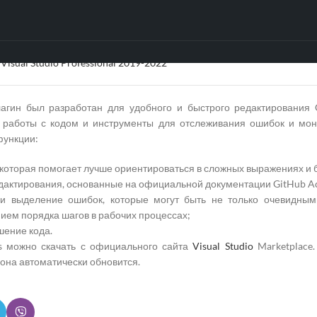
 для полноценного редактирования рабочих процессов через
Visu
ности GitHub Actions.
Visual Studio Professional 2019-2022
агин был разработан для удобного и быстрого редактирования 
работы с кодом и инструменты для отслеживания ошибок и мони
функции:
 которая помогает лучше ориентироваться в сложных выражениях и 
дактирования, основанные на официальной документации GitHub Ac
 и выделение ошибок, которые могут быть не только очевидны
ием порядка шагов в рабочих процессах;
шение кода.
ns можно скачать с официального сайта
Visual Studio
Marketplace.
 она автоматически обновится.