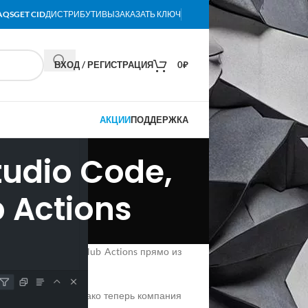
AQS
GET CID
ДИСТРИБУТИВЫ
ЗАКАЗАТЬ КЛЮЧ
ВХОД / РЕГИСТРАЦИЯ
0
₽
АКЦИИ
ПОДДЕРЖКА
tudio Code,
 Actions
очие процессы GitHub Actions прямо из
itHub Actions. Однако теперь компания