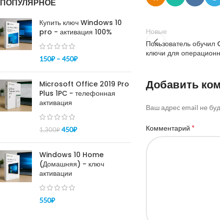
ПОПУЛЯРНОЕ
Купить ключ Windows 10
pro - активация 100%
Новые
Пользователь обучил
ключи для операцион
150
₽
–
450
₽
Добавить ко
Microsoft Office 2019 Pro
Plus 1PC - телефонная
активация
Ваш адрес email не бу
*
Комментарий
450
₽
1,300
₽
Windows 10 Home
(Домашняя) - ключ
активации
550
₽