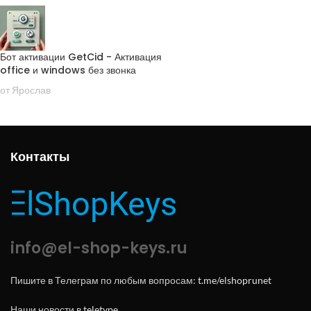
Бот активации GetCid - Активация
office и windows без звонка
от Ярослав
Контакты
info@el-shop-keys.ru
Пишите в Телеграм по любым вопросам:
t.me/elshoprunet
Наши новости в
teletype