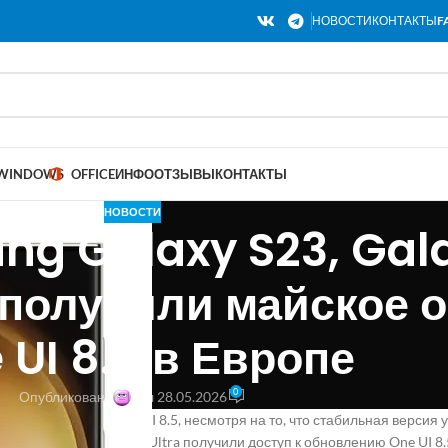
НОВОСТИ
КОНТАКТЫ
F
WINDOWS
OFFICE
ИНФО
ОТЗЫВЫ
КОНТАКТЫ
НОВОСТИ
g Galaxy S23, Gala
a получили майское 
 UI 8.5 в Европе
0
Опубликовано
Вкл 28.05.2026
вершенствовать One UI 8.5, несмотря на то, что стабильная версия
alaxy S23, S23+ и S23 Ultra получили доступ к обновлению One UI 8.