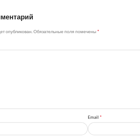
мментарий
*
дет опубликован.
Обязательные поля помечены
*
Email