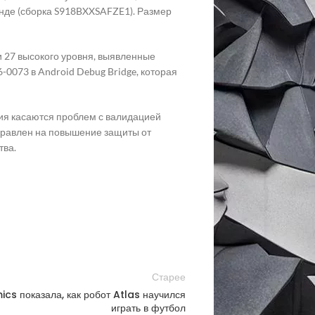
анде (сборка S918BXXSAFZE1). Размер
и 27 высокого уровня, выявленные
-0073 в Android Debug Bridge, которая
ния касаются проблем с валидацией
аправлен на повышение защиты от
тва.
Старее
s показала, как робот Atlas научился
играть в футбол