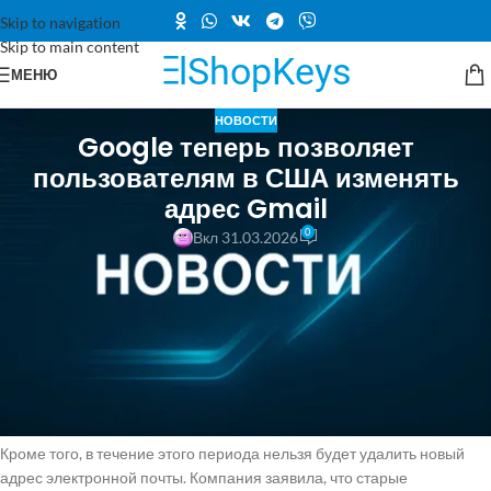
Skip to navigation
Skip to main content
МЕНЮ
НОВОСТИ
Google теперь позволяет
пользователям в США изменять
адрес Gmail
0
Вкл 31.03.2026
Пользователи, которые имеют доступ к этой функции, могут зайти в
настройки своего аккаунта Google, перейти в раздел "Личная
информация" > "Электронная почта" > "Электронная почта
аккаунта Google", чтобы увидеть кнопку "Изменить электронную
почту аккаунта Google". Нажав на эту кнопку, можно начать процесс
изменения имени пользователя. Изменить имя пользователя можно
будет только один раз в 12 месяцев.
Кроме того, в течение этого периода нельзя будет удалить новый
адрес электронной почты. Компания заявила, что старые