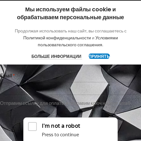
Покупка без регистрации
Мы используем файлы cookie и
обрабатываем персональные данные
"
"обозначает обязательные поля
*
Продолжая использовать наш сайт, вы соглашаетесь с
Имя
Политикой конфиденциальности
и
Условиями
пользовательского соглашения
.
ПРИНЯТЬ
БОЛЬШЕ ИНФОРМАЦИИ
Имя
Email
*
Отправим ссылку для оплаты и отправим ключ на этот email