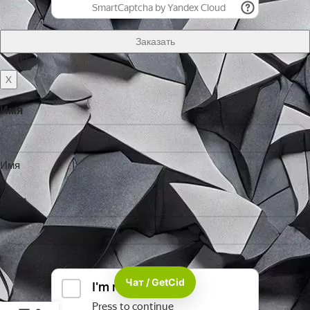
X
Имя
Имя
Email
Чат / GetCid