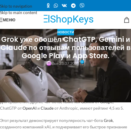
Skip to navigation
Skip to main content
МЕНЮ
НОВОСТИ
Grok уже обошёл ChatGTP, Gemini и
Claude по отзывам пользователей в
Google Play и App Store.
0
Вкл 23.07.2025
Илон Маск отметил успех приложения Grok, которое стало лидером
по пользовательским оценкам на двух крупнейших платформах: в
Google Play Store оно получило рейтинг 4,8 из 5, а в Apple App Store
— 4,9 из 5.
Для сравнения, другие чат-боты, такие как
Gemini
от
Google
,
ChatGTP от
OpenAI
и
Claude
от Anthropic, имеют рейтинг 4,5 из 5.
Этот результат демонстрирует популярность чат-бота
Grok
,
созданного компанией xAI, и подчеркивает его быстрое признание