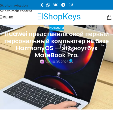
Skip to navigation
Skip to main content
МЕНЮ
НОВОСТИ
Huawei представила свой первый
персональный компьютер на базе
HarmonyOS — это ноутбук
MateBook Pro.
0
Вкл 10.05.2025
Компания Huawei представила свой первый компьютер,
работающий на операционной системе HarmonyOS, — это ноутбук
MateBook Pro.
Фото: Weibo.
На мероприятии, где состоялся анонс, гости смогли познакомиться с
новейшим программным обеспечением.