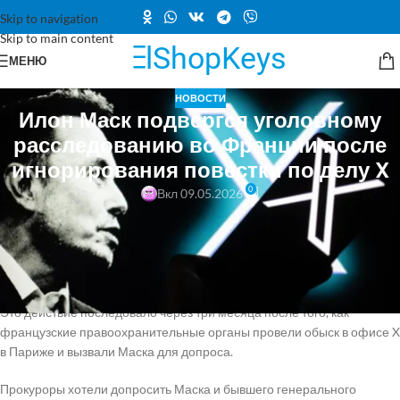
Skip to navigation
Skip to main content
МЕНЮ
НОВОСТИ
Илон Маск подвергся уголовному
расследованию во Франции после
игнорирования повестки по делу X
0
Вкл 09.05.2026
Французские прокуроры вчера начали уголовное расследование в
отношении Илона Маска и компании X, усиливая расследование,
связанное с распространением изображений сексуального
характера с участием несовершеннолетних и другим
предполагаемым незаконным контентом на социальной сети Маска.
Это действие последовало через три месяца после того, как
французские правоохранительные органы провели обыск в офисе X
в Париже и вызвали Маска для допроса.
Прокуроры хотели допросить Маска и бывшего генерального