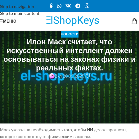
Skip to navigation
Skip to main content
МЕНЮ
НОВОСТИ
Илон Маск считает, что
искусственный интеллект должен
основываться на законах физики и
реальных фактах.
0
Вкл 20.05.2025
Илон Маск подчеркнул значимость физики в развитии
искусственного интеллекта, заявив, что для достижения истинной
разумности модели ИИ должны основываться на реальных законах.
По его мнению, физика является основополагающим законом, в то
время как всё остальное можно считать лишь рекомендациями.
Маск указал на необходимость того, чтобы
ИИ
делал прогнозы,
которые соответствуют физическим законам.