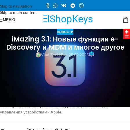
Skip to navigation
Skip to main content
МЕНЮ
НОВОСТИ
iMazing 3.1: Новые функции e-
Discovery и MDM и многое другое
0
Vlad Zorky
Вкл 25.02.2025
iMazing 3.1: Новые функции e-Discovery и MDM, улучшенное
обнаружение шпионского ПО и многое другое
Мы рады представить первый крупный релиз
iMazing
в этом году,
включающий мощные новые возможности для пользователей
iMazing
Business, а также улучшения по всему спектру функций.
Впереди у нас амбициозные планы, и мы стремимся сделать
iMazing самым универсальным и удобным решением для
управления устройствами Apple.