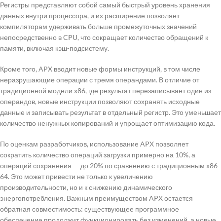
Регистры представляют собой самый быстрый уровень хранения
данных внутри процессора, и их расширение позволяет
компиляторам удерживать больше промежуточных значений
непосредственно в CPU, что сокращает количество обращений к
памяти, включая кэш-подсистему.
Кроме того, APX вводит новые формы инструкций, в том числе
неразрушающие операции с тремя операндами. В отличие от
традиционной модели x86, где результат перезаписывает один из
операндов, новые инструкции позволяют сохранять исходные
данные и записывать результат в отдельный регистр. Это уменьшает
количество ненужных копирований и упрощает оптимизацию кода.
По оценкам разработчиков, использование APX позволяет
сократить количество операций загрузки примерно на 10%, а
операций сохранения — до 20% по сравнению с традиционным x86-
64. Это может привести не только к увеличению
производительности, но и к снижению динамического
энергопотребления. Важным преимуществом APX остается
обратная совместимость: существующее программное
обеспечение продолжит функционировать без изменений, а новые