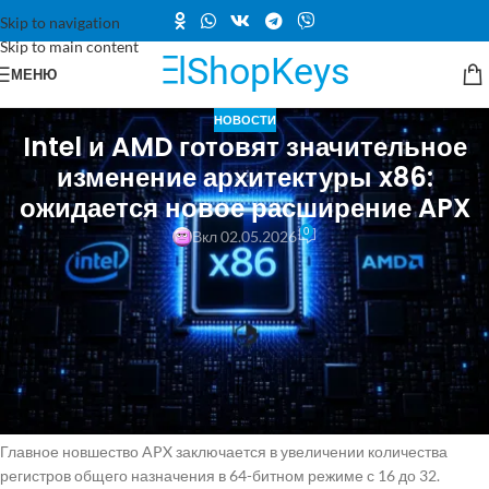
Skip to navigation
Skip to main content
МЕНЮ
НОВОСТИ
Intel и AMD готовят значительное
изменение архитектуры x86:
ожидается новое расширение APX
0
Вкл 02.05.2026
Архитектура x86 может получить одно из самых значительных
обновлений за последние годы благодаря инициативе x86
Ecosystem Advisory Group (EAG), в рамках которой компании Intel и
AMD продвигают расширение APX (Advanced Performance
Extensions). Это расширение направлено на повышение
производительности и эффективности процессоров без
кардинальных изменений самой платформы.
Главное новшество APX заключается в увеличении количества
регистров общего назначения в 64-битном режиме с 16 до 32.