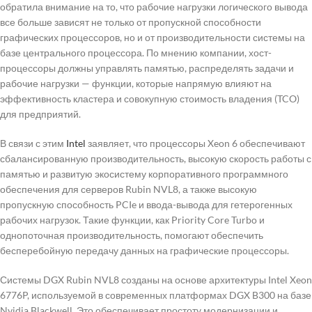
обратила внимание на то, что рабочие нагрузки логического вывода
все больше зависят не только от пропускной способности
графических процессоров, но и от производительности системы на
базе центрального процессора. По мнению компании, хост-
процессоры должны управлять памятью, распределять задачи и
рабочие нагрузки — функции, которые напрямую влияют на
эффективность кластера и совокупную стоимость владения (TCO)
для предприятий.
В связи с этим
Intel
заявляет, что процессоры Xeon 6 обеспечивают
сбалансированную производительность, высокую скорость работы с
памятью и развитую экосистему корпоративного программного
обеспечения для серверов Rubin NVL8, а также высокую
пропускную способность PCIe и ввода-вывода для гетерогенных
рабочих нагрузок. Такие функции, как Priority Core Turbo и
однопоточная производительность, помогают обеспечить
бесперебойную передачу данных на графические процессоры.
Системы DGX Rubin NVL8 созданы на основе архитектуры Intel Xeon
6776P, используемой в современных платформах DGX B300 на базе
Nvidia Blackwell. Это обеспечивает простоту модернизации и