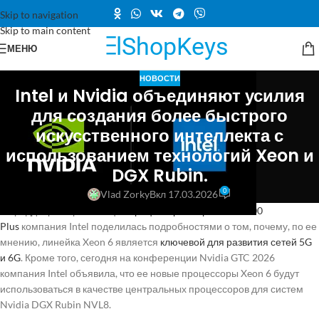
Skip to navigation
Skip to main content
МЕНЮ
НОВОСТИ
Intel и Nvidia объединяют усилия
для создания более быстрого
искусственного интеллекта с
использованием технологий Xeon и
DGX Rubin.
0
Vlad Zorky
Вкл 17.03.2026
В преддверии презентации
процессоров серии Core 200
Plus
компания Intel поделилась подробностями о том, почему, по ее
мнению, линейка Xeon 6 является
ключевой для развития сетей 5G
и 6G
. Кроме того, сегодня на конференции Nvidia GTC 2026
компания Intel объявила, что ее новые процессоры Xeon 6 будут
использоваться в качестве центральных процессоров для систем
Nvidia DGX Rubin NVL8.