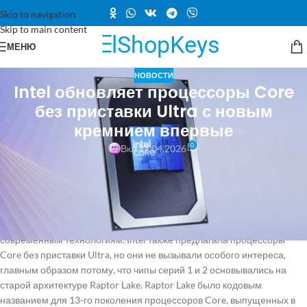
Skip to navigation
Skip to main content
МЕНЮ
НОВОСТИ
Intel обновляет процессоры Core
без приставки Ultra с новым
кремнием впервые
0
Вкл 17.04.2026
Процессоры Core Ultra для ноутбуков от Intel стали флагманами
компании после того, как несколько лет назад была прекращена
старая схема наименования поколений и маркировка i3/i5/i7/i9.
Процессоры серий Core Ultra Series 1, Series 2 и Series 3 обладают
новыми архитектурами CPU и GPU, а также производятся по более
современным технологиям. Intel также предлагала процессоры
Core без приставки Ultra, но они не вызывали особого интереса,
главным образом потому, что чипы серий 1 и 2 основывались на
старой архитектуре Raptor Lake. Raptor Lake было кодовым
названием для 13-го поколения процессоров Core, выпущенных в