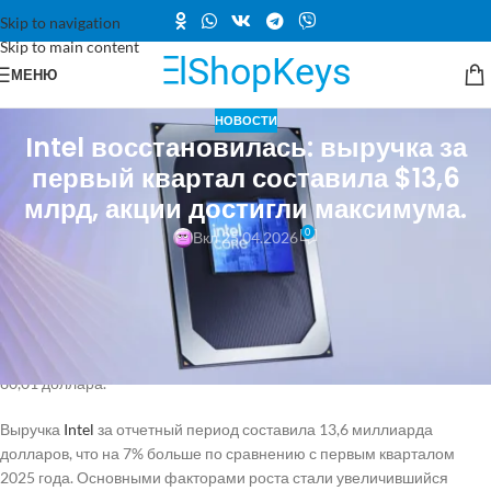
Skip to navigation
Skip to main content
МЕНЮ
НОВОСТИ
Intel восстановилась: выручка за
первый квартал составила $13,6
млрд, акции достигли максимума.
0
Вкл 25.04.2026
Intel представила финансовый отчет за первый квартал, который
превзошел ожидания аналитиков. Компания смогла превысить свой
прогноз на 1,4 миллиарда долларов, что сразу же отразилось на
стоимости акций: после завершения основной торговой сессии
акции Intel выросли на 28% и достигли исторического рекорда в
80,01 доллара.
Выручка
Intel
за отчетный период составила 13,6 миллиарда
долларов, что на 7% больше по сравнению с первым кварталом
2025 года. Основными факторами роста стали увеличившийся