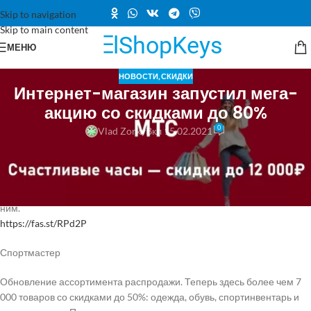
Skip to navigation
Skip to main content
МЕНЮ
НОВОСТИ
,
СКИДКИ
Интернет-магазин запустил мега-
акцию со скидками до 80%
0
Vlad Zorky
Вкл 15.02.2021
?МТС
Новая акция «Счастливые часы». Сегодня интернет-магазин снова
радует нас подборкой товаров со скидками до 12 000₽. В этот раз в
ней много смартфонов и планшетов Apple, в также аксессуаров к
ним.
https://fas.st/RPd2P
Спортмастер
Обновление ассортимента распродажи. Теперь здесь более чем 7
000 товаров со скидками до 50%: одежда, обувь, спортинвентарь и