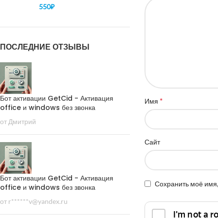
550
₽
ПОСЛЕДНИЕ ОТЗЫВЫ
Бот активации GetCid - Активация
*
Имя
office и windows без звонка
от Дмитрий
Сайт
Бот активации GetCid - Активация
Сохранить моё имя,
office и windows без звонка
от r******v@yandex.ru