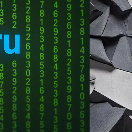
едение и интересы пользователей в
ние стало крупнейшим в нейросетевой
объявления, а пользователям получать
ламной системы «Яндекса» на 38%,
ламы». В условиях снижения
бежно возрастает. Однако, рекламная
ерсий без значительного увеличения
улучшают точность подбора рекламы и
рых выполняет свою задачу:
кст взаимодействия пользователя с
интересы пользователей. Если ранее
год. С ARGUS объем памяти увеличился в
енные данные и подбирать рекламу, не
используют и другие ключевые сервисы