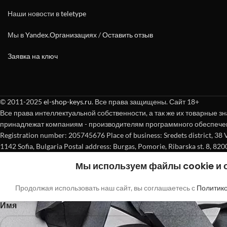
Наши новости в
teletype
Мы в
Yandex.Организациях
/
Оставить отзыв
Заявка на ключ
© 2011-2025
el-shop-keys.ru
. Все права защищены. Сайт 18+
Все права интеллектуальной собственности, а так же их товарные зн
принадлежат компаниям - производителям программного обеспече
Registration number: 205745676 Place of business: Sredets district, 38 Vasi
1142 Sofia, Bulgaria Postal address: Burgas, Pomorie, Ribarska st. 8, 820
Покупка без регистрации
Мы используем файлы cookie и
"
"обозначает обязательные поля
*
Продолжая использовать наш сайт, вы соглашаетесь с
Политик
Имя