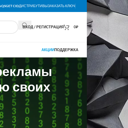
AQS
GET CID
ДИСТРИБУТИВЫ
ЗАКАЗАТЬ КЛЮЧ
ВХОД / РЕГИСТРАЦИЯ
0
₽
АКЦИИ
ПОДДЕРЖКА
рекламы
ю своих
гию ARGUS, основанную на
ентов до внедрения в одну из самых