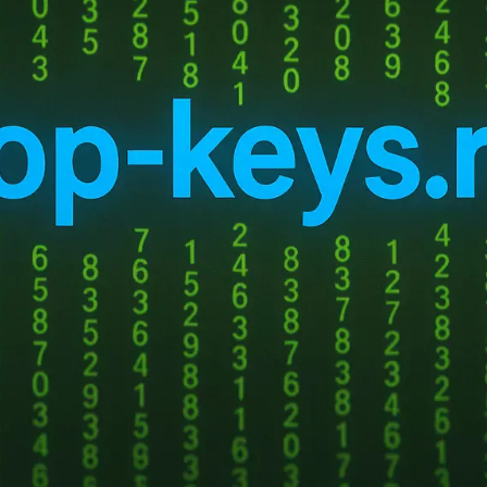
х систем Европы занял менее года. Ранее нейросети учитывали пов
е несколько десятков дней, теперь же — за целый год. Это обновле
Яндекса», позволяя рекламодателям более точно нацеливать свои 
едложения.
 применение нейротехнологий в целом увеличило эффективность рек
ов, директор по продуктам и искусственному интеллекту «
Яндекс
Рек
сти и роста медиаинфляции, стоимость привлечения клиентов неиз
воляет рекламодателям поддерживать необходимое количество конв
гают усовершенствованные рекомендательные технологии, которые 
бизнеса.
на архитектуре, объединяющей десятки нейросетей, каждая из кото
сть клика, оценивает вероятность конверсии или анализирует конте
ети
работают в единой системе, чтобы максимально точно понимать 
ействия пользователей за последние десятки дней, то теперь — за 
0 событий, что позволяет более эффективно анализировать обезлич
хнологию ARGUS внедрила «
Яндекс
Музыка». В настоящее время ее 