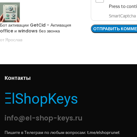
Бот активации GetCid - Активация
office и windows без звонка
от Ярослав
Контакты
info@el-shop-keys.ru
Пишите в Телеграм по любым вопросам:
t.me/elshoprunet