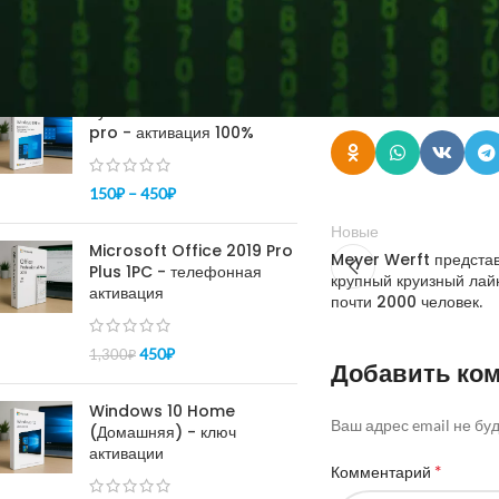
компании, такие как «
этой технологии.
ПОПУЛЯРНОЕ
Источник
Купить ключ Windows 10
pro - активация 100%
150
₽
–
450
₽
Новые
Microsoft Office 2019 Pro
Meyer Werft представ
Plus 1PC - телефонная
крупный круизный лай
активация
почти 2000 человек.
450
₽
1,300
₽
Добавить ко
Windows 10 Home
Ваш адрес email не бу
(Домашняя) - ключ
активации
*
Комментарий