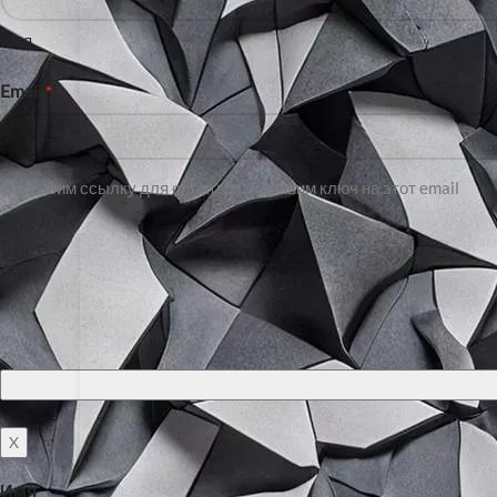
Имя
Email
*
Отправим ссылку для оплаты и отправим ключ на этот email
X
Имя