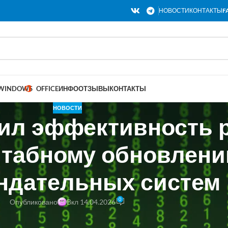
НОВОСТИ
КОНТАКТЫ
F
WINDOWS
OFFICE
ИНФО
ОТЗЫВЫ
КОНТАКТЫ
НОВОСТИ
шил эффективность 
штабному обновлени
ндательных систем
0
Опубликовано
Вкл 14.04.2026
л в свою рекламную систему передовую рекомендательную техноло
 Процесс перехода от начальных научных исследований и эксперим