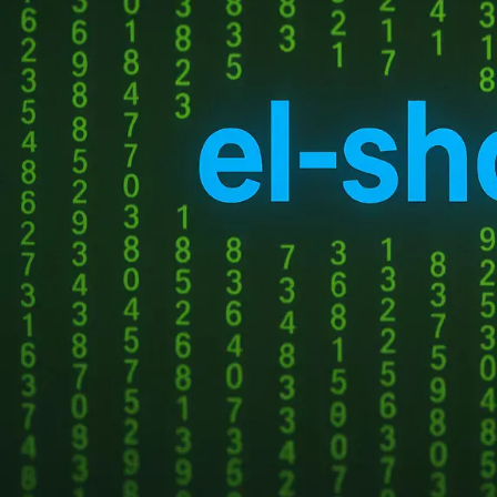
Получить код подтверждения
загруженных рекламны
Купить токены для получения кодов
интернете за последни
подтверждения
архитектуре рекламы «
более релевантные пр
По итогам 2025 года,
НОВЫЕ КОММЕНТАРИИ
заявил Алексей Штокол
экономической активно
Недорогие
Vlad Zorky
к записи
система компании поз
маршрутизаторы с поддержкой Wi-Fi 7:
бюджета. В этом помо
TP-Link 7DR7270 и 7DR7290.
качество трафика для 
Недорогие
Сева
к записи
маршрутизаторы с поддержкой Wi-Fi 7:
ARGUS функционирует 
TP-Link 7DR7270 и 7DR7290.
прогнозирует вероятно
«М.Видео-
Кирилл
к записи
рекламой. Все
нейрос
Эльдорадо» открыла магазин в новой
алгоритмы учитывали д
концепции и совместно со Sber
30 раз — с 256 до 800
Metaverse Tech и
нарушая приватности.
«СберМаркетингом» запустила ИИ-
консультанта «Эм.Ви»
В 2025 году первой те