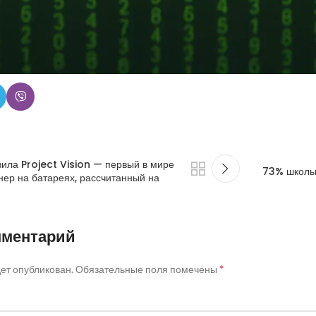
Маркет» и «Лавка». Внедрение ARGUS в рекламную систему «Яндекса
ила Project Vision — первый в мире
73% школьн
нер на батареях, рассчитанный на
мментарий
*
дет опубликован.
Обязательные поля помечены