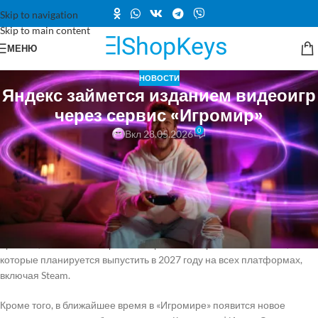
Skip to navigation
Skip to main content
МЕНЮ
НОВОСТИ
Яндекс займется изданием видеоигр
через сервис «Игромир»
0
Вкл 28.05.2026
Команда Яндекса объявила о расширении сервиса «Игромир»,
который теперь включает в себя издательство игр от «Плюс Студии».
Это расширение добавит к облачному геймингу и магазину
цифровых товаров новое издательское направление. В рамках этого
нового подразделения будут продвигаться и выпускаться игры,
которые ранее анонсировала «Плюс Студия». Среди них такие
проекты, как «Война Миров: Сибирь» и «Киберслав: Затмение»,
которые планируется выпустить в 2027 году на всех платформах,
включая Steam.
Кроме того, в ближайшее время в «Игромире» появится новое