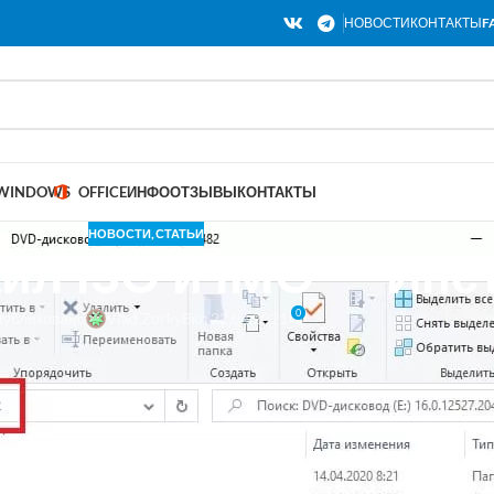
НОВОСТИ
КОНТАКТЫ
F
WINDOWS
OFFICE
ИНФО
ОТЗЫВЫ
КОНТАКТЫ
НОВОСТИ
,
СТАТЬИ
йл ISO и IMG — Инс
0
убликовано
Vlad Zorky
Вкл 22.04.2021
меру, образ (файл формата .IMG) и не знаете что с ним делать, вот п
мы покажем как открыть файлы с расширением
ISO
и
IMG
, в данной 
 10
имеется возможность открыть данные файлы двойным щелчком м