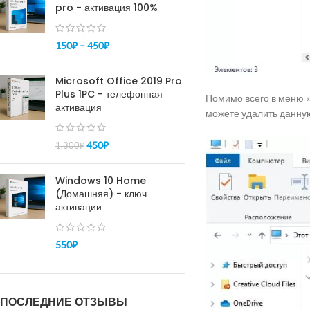
pro - активация 100%
150
₽
–
450
₽
Microsoft Office 2019 Pro
Plus 1PC - телефонная
Помимо всего в меню «
активация
можете удалить данну
450
₽
1,300
₽
Windows 10 Home
(Домашняя) - ключ
активации
550
₽
ПОСЛЕДНИЕ ОТЗЫВЫ