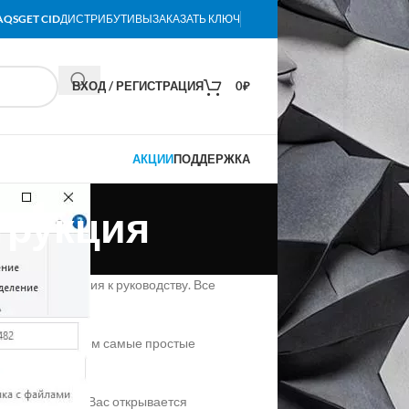
AQS
GET CID
ДИСТРИБУТИВЫ
ЗАКАЗАТЬ КЛЮЧ
ВХОД / РЕГИСТРАЦИЯ
0
₽
АКЦИИ
ПОДДЕРЖКА
трукция
ростая инструкция к руководству. Все
статье мы покажем самые простые
ыши, после у Вас открывается