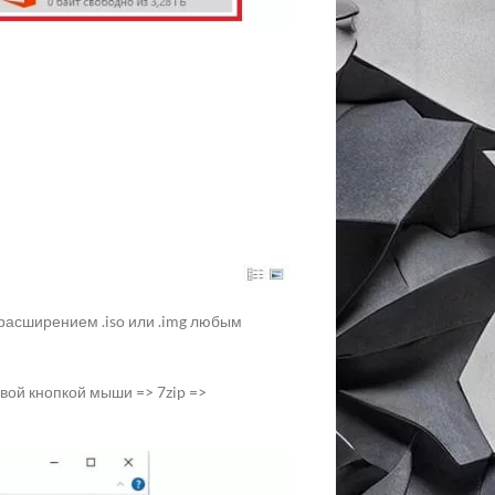
 расширением .iso или .img любым
вой кнопкой мыши => 7zip =>