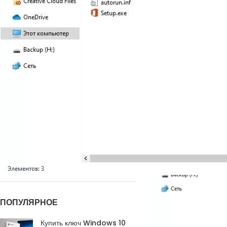
содержимое образа диск
НОВЫЕ КОММЕНТАРИИ
Недорогие
Vlad Zorky
к записи
маршрутизаторы с поддержкой Wi-Fi 7:
TP-Link 7DR7270 и 7DR7290.
Недорогие
Сева
к записи
маршрутизаторы с поддержкой Wi-Fi 7:
TP-Link 7DR7270 и 7DR7290.
«М.Видео-
Кирилл
к записи
Эльдорадо» открыла магазин в новой
концепции и совместно со Sber
Metaverse Tech и
«СберМаркетингом» запустила ИИ-
консультанта «Эм.Ви»
ПОПУЛЯРНОЕ
Купить ключ Windows 10