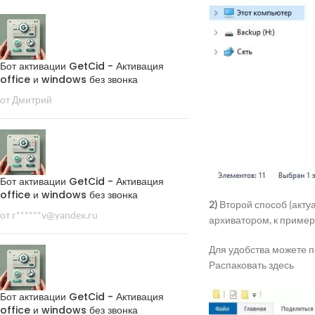
Бот активации GetCid - Активация
office и windows без звонка
от Дмитрий
Бот активации GetCid - Активация
office и windows без звонка
2)
Второй способ (акту
от r******v@yandex.ru
архиватором, к примеру
Для удобства можете п
Распаковать здесь
Бот активации GetCid - Активация
office и windows без звонка