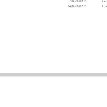
а (файла .iso и .img), далее Вы уже можете запустить нужный в нем