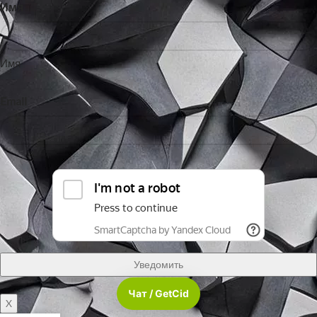
Имя
Имя
Email
Чат / GetCid
X