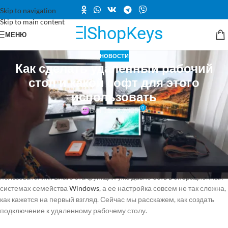
Skip to navigation
Skip to main content
МЕНЮ
НОВОСТИ
Как сделать удаленный рабочий
стол и какой софт для этого
использовать
0
Вкл 15.03.2025
Как сделать удаленный рабочий стол и какой софт для этого
использовать
Возможность управления удаленным компьютером может
пригодиться не только системным администраторам, но и простым
пользователям. Благо эта функция уже давно есть в операционных
системах семейства
Windows
, а ее настройка совсем не так сложна,
как кажется на первый взгляд. Сейчас мы расскажем, как создать
подключение к удаленному рабочему столу.