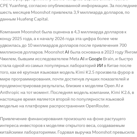
CPE Yuanfeng, согласно опубликованной информации. За последние
шесть месяцев Moonshot привлекла 3,9 миллиарда долларов, по
данным Huafeng Capital.
Компания Moonshot была оценена в 4,3 миллиарда долларов к
концу 2025 года, а к началу 2026 года эта цифра более чем
удвоилась до 10 миллиардов долларов после привлечения 700
миллионов долларов. Moonshot
AI
была основана в 2023 году Янгом
Чжилем, бывшим исследователем Meta
AI
и
Google
Brain, и быстро
стала одной из самых популярных лабораторий
ИИ
в Китае после
того, как её крупная языковая модель Kimi K2.5 произвела фурор в
мире программирования, почти достигнув лучших показателей и
продемонстрировав результаты, близкие к моделям Open AI и
Anthropic на тот момент. Последняя модель компании, Kimi K2.6, в
настоящее время является второй по популярности языковой
моделью на платформе распространения OpenRouter.
Привлечение финансирования произошло на фоне растущего
интереса инвесторов к моделям открытого веса, создаваемым
китайскими лабораториями. Годовая выручка Moonshot превысила