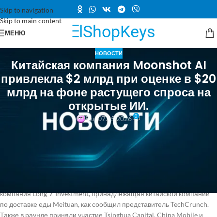
Skip to navigation
Skip to main content
МЕНЮ
НОВОСТИ
Китайская компания Moonshot AI
привлекла $2 млрд при оценке в $20
млрд на фоне растущего спроса на
открытые ИИ.
0
Вкл 07.05.2026
Moonshot AI, лаборатория искусственного интеллекта из Пекина,
известная разработкой популярной серии крупных языковых
моделей Kimi, привлекла около 2 миллиардов долларов при оценке
в 20 миллиардов долларов. Об этом сообщается в посте Huafeng
Capital, которая консультировала некоторых инвесторов,
участвовавших в этом раунде. Раунд возглавила венчурная
компания Long-Z Investment, принадлежащая китайской компании
по доставке еды Meituan, как сообщил представитель TechCrunch.
Также в раунде приняли участие Tsinghua Capital, China Mobile и