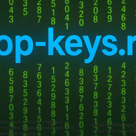
ктами в области робототехники занимался Джон Джаннандреа, но теп
нуса, главы аппаратной инженерии. Это указывает на готовность Ap
очных исследованиях. Кроме того, компания изменила структуру под
 Майка Роквелла, создателя гарнитуры смешанной реальности Visi
техники был робот Daisy, представленный в 2018 году. Он способен р
повторного использования. Помимо этого, появились слухи о разра
ожим на iPad, и выполнять различные функции в домашней обстановк
ri, чтобы оставаться конкурентоспособной на рынке искусственного 
ку в а
ственный интеллект в процесс
Компания Servicepip
ly способен создавать видео высокого
целью разработки ПА
екторную графику.