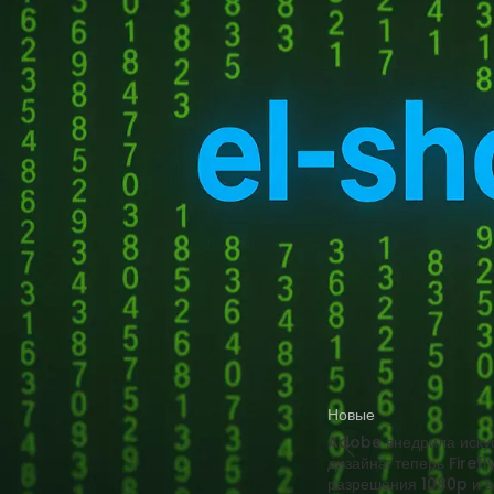
Получить код подтверждения
продуктов. Ранее прое
Купить токены для получения кодов
компетенции Джона Тёр
подтверждения
основанные на долгоср
руководящую должность
Apple в области робото
ценные материалы для 
НОВЫЕ КОММЕНТАРИИ
обладать экраном, пох
голосовой помощник Si
Недорогие
Vlad Zorky
к записи
перенести робототехни
маршрутизаторы с поддержкой Wi-Fi 7:
TP-Link 7DR7270 и 7DR7290.
Источник
Недорогие
Сева
к записи
маршрутизаторы с поддержкой Wi-Fi 7:
TP-Link 7DR7270 и 7DR7290.
«М.Видео-
Кирилл
к записи
Эльдорадо» открыла магазин в новой
концепции и совместно со Sber
Новые
Metaverse Tech и
Adobe внедрила искус
«СберМаркетингом» запустила ИИ-
дизайна: теперь Firef
консультанта «Эм.Ви»
разрешения 1080p и в