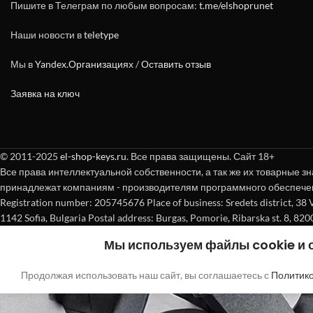
Пишите в Телеграм по любым вопросам:
t.me/elshoprunet
Наши новости в
teletype
Мы в
Yandex.Организациях
/
Оставить отзыв
Заявка на ключ
© 2011-2025
el-shop-keys.ru
. Все права защищены. Сайт 18+
Все права интеллектуальной собственности, а так же их товарные зн
принадлежат компаниям - производителям программного обеспече
Registration number: 205745676 Place of business: Sredets district, 38 Vasi
1142 Sofia, Bulgaria Postal address: Burgas, Pomorie, Ribarska st. 8, 820
Мы используем файлы cookie и
Продолжая использовать наш сайт, вы соглашаетесь с
Политик