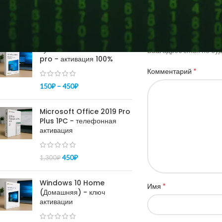
Добавить ко
ПОПУЛЯРНОЕ
Купить ключ Windows 10
Ваш адрес email не бу
pro - активация 100%
*
Комментарий
150
₽
–
450
₽
Microsoft Office 2019 Pro
Plus 1PC - телефонная
активация
450
₽
1,300
₽
Windows 10 Home
*
Имя
(Домашняя) - ключ
активации