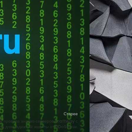
ерь эта область относится к
ple представить на рынок устройства,
разделения Siri, назначив на
on Pro. Одним из публичных проектов
азбирать до 200 iPhone в час, извлекая
ботке домашнего робота, который будет
е. Apple также улучшает свой
интеллекта. В целом, решение Apple
Старее
e провела анализ серверов Kraftway с
Ка для надежной защиты от DDoS-атак.