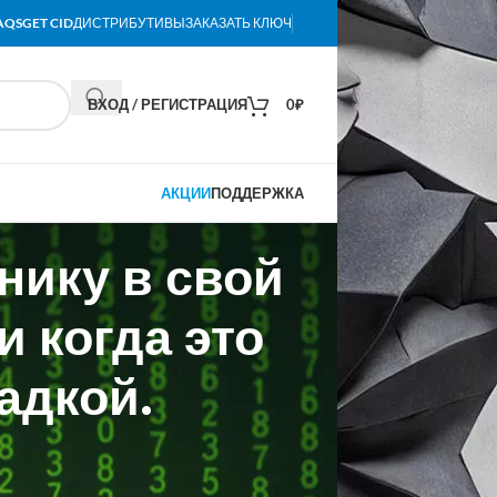
AQS
GET CID
ДИСТРИБУТИВЫ
ЗАКАЗАТЬ КЛЮЧ
ВХОД / РЕГИСТРАЦИЯ
0
₽
АКЦИИ
ПОДДЕРЖКА
нику в свой
и когда это
адкой.
твенного интеллекта в группу
следований на разработку физических