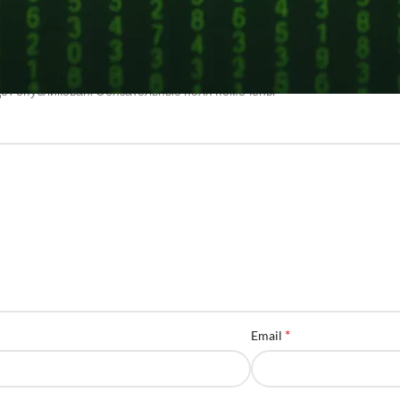
мментарий
*
дет опубликован.
Обязательные поля помечены
*
Email