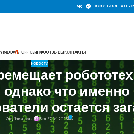
НОВОСТИ
КОНТАКТЫ
F
WINDOWS
OFFICE
ИНФО
ОТЗЫВЫ
КОНТАКТЫ
НОВОСТИ
ремещает робототех
 однако что именно 
ватели остается заг
0
Опубликовано
Вкл 27.04.2025
вала свой проект по робототехнике, переместив его из отдела искусс
 Это изменение свидетельствует о сдвиге внимания компании с ис