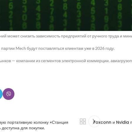
но на решение двух ключевых задач автоматизации: повышение скор
.
ает на уровне человеческой производительности, но и превосходит е
ий может снизить зависимость предприятий от ручного труда и мин
 партии Mech будут поставляться клиентам уже в 2026 году.
нков — компании из сегментов электронной коммерции, авиагрузоп
вую портативную колонку «Станция
Foxconn и Nvidia п
ь доступна для покупки.