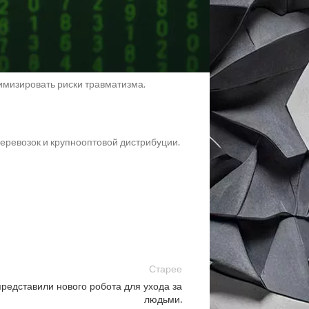
ости операций и адаптивность к
ё, обрабатывая до 800 предметов в час.
имизировать риски травматизма.
еревозок и крупнооптовой дистрибуции.
Старее
редставили нового робота для ухода за
людьми.