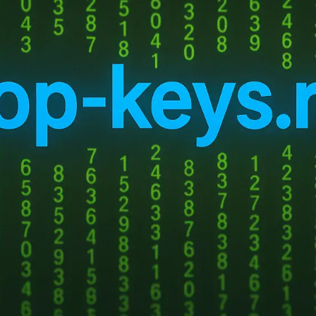
с двумя «руками» представляет собой первое в мире интеллектуал
 искусственный интеллект (Physical
AI
) и передовые инженерные р
ятельно перемещаться по складам, выполняя задачи по переноске, 
ает лёгкие, но мощные манипуляторы с 8 степенями свободы, разра
 гибкость движений и возможность поднимать грузы, превышающие
сности труда США) для ручной переноски.
ов, оптимизированное соотношение прочности и веса позволяет лег
ческие процессы без необходимости модернизации инфраструктур
saki Heavy Industries «Сотрудничество с Kawasaki открывает нам дос
тил генеральный директор Dexterity Самир Менон. — Это позволит 
нового поколения для клиентов в Северной Америке, Азии и Европ
хнического подразделения Kawasaki Кэндзи Бандо подчеркнул, что 
 компании открывает новые возможности для трансформации отрасле
сть Mech особенно ценны в логистике, электронной коммерции и розн