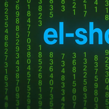
Получить код подтверждения
Купить токены для получения кодов
Этот мобильный робот 
подтверждения
складов, объединяющее
Mech способен самосто
НОВЫЕ КОММЕНТАРИИ
Его конструкция включ
обеспечивает высокую
Недорогие
Vlad Zorky
к записи
(Управление по безопа
маршрутизаторы с поддержкой Wi-Fi 7:
TP-Link 7DR7270 и 7DR7290.
По словам разработчик
Недорогие
Сева
к записи
существующие логисти
маршрутизаторы с поддержкой Wi-Fi 7:
TP-Link 7DR7270 и 7DR7290.
Фото: Dexterity, Kawa
«М.Видео-
компетенциям, — отме
Кирилл
к записи
Эльдорадо» открыла магазин в новой
промышленных роботов 
концепции и совместно со Sber
Руководитель робототе
Metaverse Tech и
точной инженерии его
«СберМаркетингом» запустила ИИ-
«Гибкость и адаптивно
консультанта «Эм.Ви»