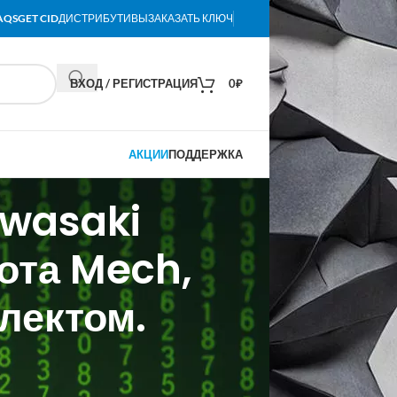
AQS
GET CID
ДИСТРИБУТИВЫ
ЗАКАЗАТЬ КЛЮЧ
ВХОД / РЕГИСТРАЦИЯ
0
₽
АКЦИИ
ПОДДЕРЖКА
awasaki
ота Mech,
лектом.
е для серийного производства