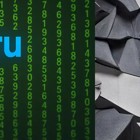
ьное решение для автоматизации
азработки.
упаковке и сортировке товаров.
ботанные инженерами Kawasaki, что
 лимиты, установленные OSHA
ко интегрировать робота в
ы.
туп к мировым производственным
нам масштабировать производство
е».
сочетание Physical
AI
от Dexterity и
й, где роботы ранее не применялись.
ичной торговле», — добавил он.