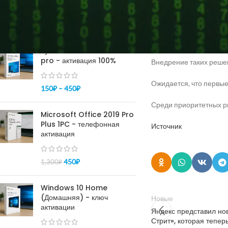
Партнёрство направле
разнообразным грузам
ПОПУЛЯРНОЕ
Робот не только работ
Купить ключ Windows 10
pro - активация 100%
Внедрение таких решен
Ожидается, что первые
150
₽
–
450
₽
Среди приоритетных ры
Microsoft Office 2019 Pro
Plus 1PC - телефонная
Источник
активация
450
₽
1,300
₽
Windows 10 Home
(Домашняя) - ключ
Новые
активации
Яндекс представил но
Стрит», которая тепер