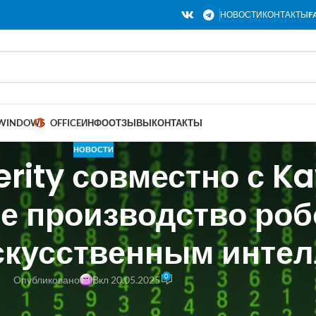
НОВОСТИ
КОНТАКТЫ
F
WINDOWS
OFFICE
ИНФО
ОТЗЫВЫ
КОНТАКТЫ
НОВОСТИ
rity совместно с K
е производство роб
скусственным интел
0
Опубликовано
Вкл 20.05.2025
Kawasaki Heavy Industries объявили о стратегическом сотрудничеств
ипуляторов, специально разработанных для платформы Mech.