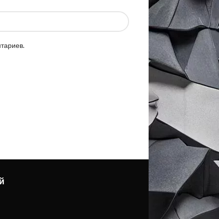
нтариев.
й