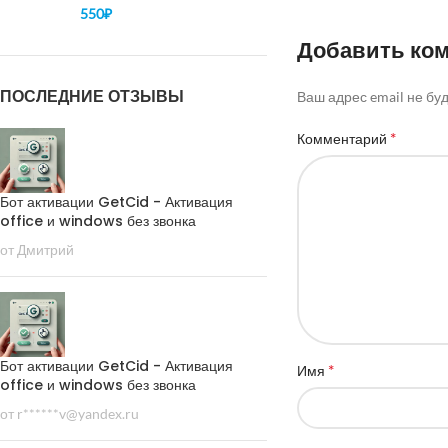
550
₽
Добавить ко
ПОСЛЕДНИЕ ОТЗЫВЫ
Ваш адрес email не бу
*
Комментарий
Бот активации GetCid - Активация
office и windows без звонка
от Дмитрий
Бот активации GetCid - Активация
*
Имя
office и windows без звонка
от r******v@yandex.ru