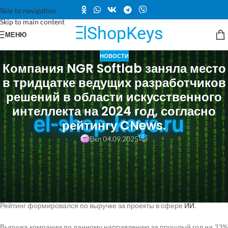
Skip to navigation
Skip to main content
МЕНЮ
НОВОСТИ
Компания NGR Softlab заняла место
в тридцатке ведущих разработчиков
решений в области искусственного
интеллекта на 2024 год, согласно
рейтингу CNews.
0
Вкл 04.09.2025
Бизнес Финансовые результаты NGR Softlab вошла в топ-30 лидеров
рынка ИИ решений за 2024 год по версии CNews NGR Softlab вошла
в рейтинг «Крупнейшие игроки российского рынка ИИ-решений
2024», составленный CNews.
Рейтинг формировался по выручке за проекты в сфере
ИИ
.
Выручка компании по данному направлению за прошлый год на 33%