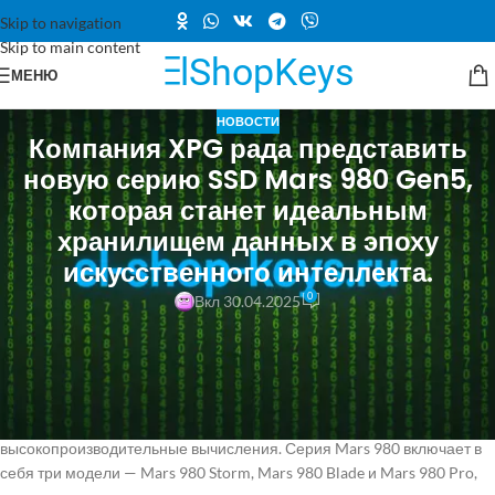
Skip to navigation
Skip to main content
МЕНЮ
НОВОСТИ
Компания XPG рада представить
новую серию SSD Mars 980 Gen5,
которая станет идеальным
хранилищем данных в эпоху
искусственного интеллекта.
0
Вкл 30.04.2025
XPG представляет новую серию SSD Mars 980 Gen5, идеальное
хранилище для эпохи искусственного интеллекта. Эти накопители
разработаны специально для профессиональных геймеров,
технологических энтузиастов и разгонщиков, отвечая на растущий
спрос на приложения искусственного интеллекта и
высокопроизводительные вычисления. Серия Mars 980 включает в
себя три модели — Mars 980 Storm, Mars 980 Blade и Mars 980 Pro,