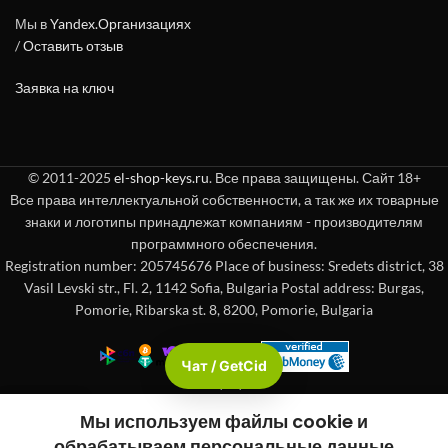
Мы в
Yandex.Организациях
/
Оставить отзыв
Заявка на ключ
© 2011-2025
el-shop-keys.ru
. Все права защищены. Сайт 18+
Все права интеллектуальной собственности, а так же их товарные
знаки и логотипы принадлежат компаниям - производителям
программного обеспечения.
Registration number: 205745676 Place of business: Sredets district, 38
Vasil Levski str., Fl. 2, 1142 Sofia, Bulgaria Postal address: Burgas,
Pomorie, Ribarska st. 8, 8200, Pomorie, Bulgaria
Чат / GetCid
Check passport
Мы используем файлы cookie и
вая панель
Магазин
Корзина
обрабатываем персональные данные