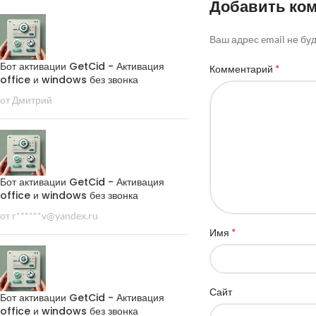
Добавить ко
Ваш адрес email не бу
Бот активации GetCid - Активация
*
Комментарий
office и windows без звонка
от Дмитрий
Бот активации GetCid - Активация
office и windows без звонка
от r******v@yandex.ru
*
Имя
Сайт
Бот активации GetCid - Активация
office и windows без звонка