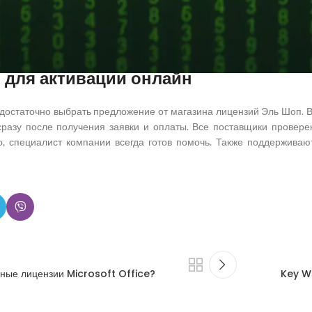
анимает минимум времени, как и пуск;
icrosoft
Edge, браузер имеет продвинутые параметры, повышает 
понятное меню.
 для активации онлайн
 достаточно выбрать предложение от магазина лицензий Эль Шоп. В
сразу после получения заявки и оплаты. Все поставщики провере
о, специалист компании всегда готов помочь. Также поддержива
нные лицензии Microsoft Office?
Key Wi