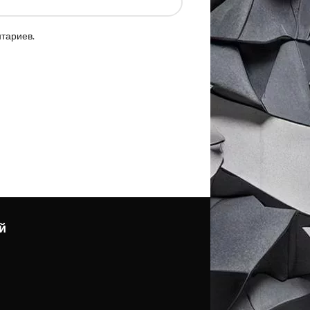
нтариев.
й