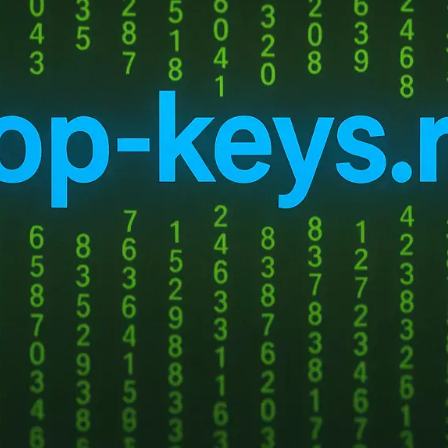
настройки и составляющие интерфейса.
поскольку в каждой есть определенные от
550
₽
Купить
Лицензионный клю
можно заказать у нас 
выгодная цена, та
ь комбинаций.
ется полноценной и дополненной максимальным количеством нуж
 специалистам по обучению, компаниям. Она постоянно обновляется
гиями, интересным функциям. Лицензионный ключ
Windows 10
home
цией.
ности версии:
ема авторизации, в том числе выполняется сканирование глаз, испол