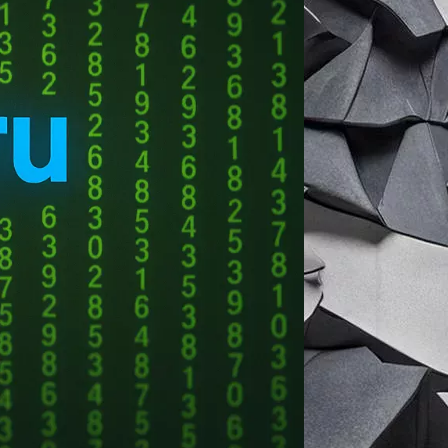
 Важно учитывать возможности версии,
личия.
ч Windows 10 home
на сайте, сохраняется
кже мы гарантируем
ных программ. Но в ней нет того, что
, поэтому вы получаете доступ ко всем
 позволяет получить лицензию и забыть
ьзуется отпечаток или черты лица;