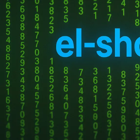
НОВЫЕ КОММЕНТАРИИ
Недорогие
Vlad Zorky
к записи
маршрутизаторы с поддержкой Wi-Fi 7:
TP-Link 7DR7270 и 7DR7290.
Недорогие
Сева
к записи
маршрутизаторы с поддержкой Wi-Fi 7:
TP-Link 7DR7270 и 7DR7290.
«М.Видео-
Кирилл
к записи
Эльдорадо» открыла магазин в новой
актуальност
концепции и совместно со Sber
Metaverse Tech и
«СберМаркетингом» запустила ИИ-
Домашняя версия явля
консультанта «Эм.Ви»
нужно программистам,
современным техноло
про проблемы с актива
ПОПУЛЯРНОЕ
Характерные особен
Купить ключ Windows 10
есть современная сист