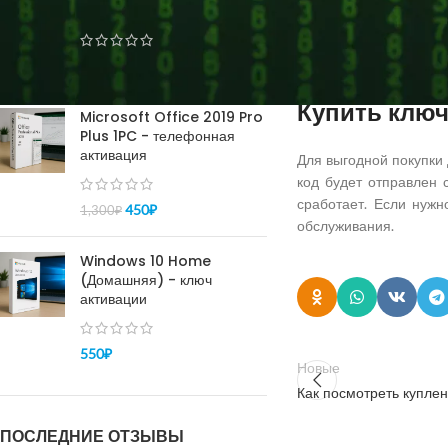
pro - активация 100%
вывод из режима сна з
можно использовать
M
уровень удобства;
150
₽
–
450
₽
простое и интуитивно 
Купить ключ
Microsoft Office 2019 Pro
Plus 1PC - телефонная
активация
Для выгодной покупки
код будет отправлен 
сработает. Если нужн
450
₽
1,300
₽
обслуживания.
Windows 10 Home
(Домашняя) - ключ
активации
550
₽
Новые
Как посмотреть купле
ПОСЛЕДНИЕ ОТЗЫВЫ