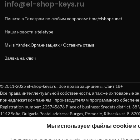
info@el-shop-keys.ru
Пишите в Телеграм по любым вопросам:
t.me/elshoprunet
Наши новости в
teletype
Мы в
Yandex.Организациях
/
Оставить отзыв
Заявка на ключ
© 2011-2025
el-shop-keys.ru
. Все права защищены. Сайт 18+
Все права интеллектуальной собственности, а так же их товарные зн
принадлежат компаниям - производителям программного обеспече
Registration number: 205745676 Place of business: Sredets district, 38 Vasi
1142 Sofia, Bulgaria Postal address: Burgas, Pomorie, Ribarska st. 8, 820
Мы используем файлы cookie и
Продолжая использовать наш сайт, вы соглашаетесь с
Политик