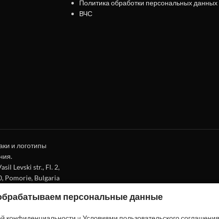
Политика обработки персональных данных
ВЧС
аки и логотипы
ния.
l Levski str., Fl. 2,
0, Pomorie, Bulgaria
 обрабатываем персональные данные
ой конфиденциальности
и
Условиями пользовательского соглашени