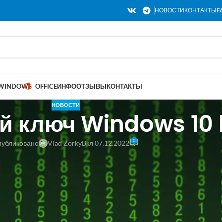
НОВОСТИ
КОНТАКТЫ
F
WINDOWS
OFFICE
ИНФО
ОТЗЫВЫ
КОНТАКТЫ
НОВОСТИ
й ключ Windows 10
0
убликовано
Vlad Zorky
Вкл 07.12.2022
ензионный ключ Windows 10 home. О
Microsoft предлагает много версий прог
задачи, в том числе для домашнего и
большей части пользователей, поск
необходимого. Характерен упрощен