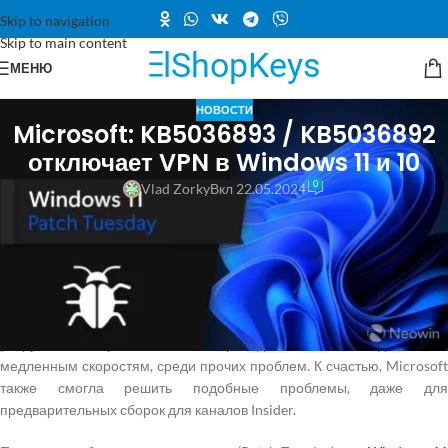
Skip to navigation
Skip to main content
МЕНЮ
НОВОСТИ
Microsoft: KB5036893 / KB5036892
отключает VPN в Windows 11 и 10
0
Vlad Zorky
Вкл 22.05.2024
В прошлом месяце мы сообщали о странной проблеме, когда
обнаружилось, что Google One VPN перезаписывает настройки DNS
в Windows. Интересно, что всего через неделю Google официально
объявила о закрытии сервиса 10 июня 2024 года.
VPN (виртуальна
частная сеть)
неоднократно сталкивалась с проблемами не только
из-за сторонних причин. В прошлом обновления Windows
разрушали настройки VPN, что приводило к сбоям соединения и
медленным скоростям, среди прочих проблем. К счастью, Microsoft
также смогла решить подобные проблемы, даже для
предварительных сборок для каналов Insider.