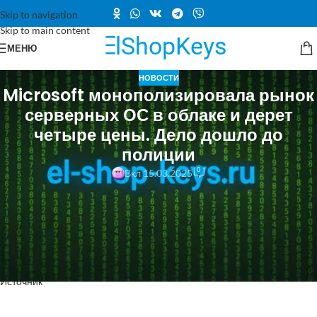
Skip to navigation
Skip to main content
МЕНЮ
НОВОСТИ
Microsoft монополизировала рынок
серверных ОС в облаке и дерет
четыре цены. Дело дошло до
полиции
0
Вкл 15.03.2025
windows
/’>
Microsoft
в антимонопольную полицию. Она продает ее
облачным клиентам лицензии на
Windows
Server
в четыре раза
дороже, чем тем, кто пользуется ее собственным облаком
Azure
.
Полноценных альтернатив
Windows
Server
в ассортименте Amazon
и
Google
нет.
Источник