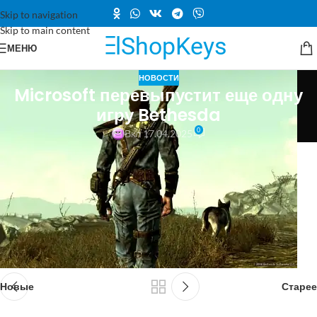
Skip to navigation
Skip to main content
МЕНЮ
НОВОСТИ
Microsoft перевыпустит еще одну
игру Bethesda
0
Вкл 17.04.2025
Microsoft
перевыпустит еще одну игру Bethesda
Источник
Новые
Старее