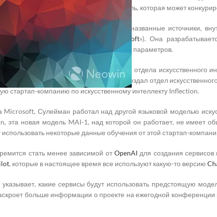
рабатывая новую крупную языковую модель, которая может конкурир
ия The Information, со ссылкой на не названные источники, вн
редположительно «M» означает «
Microsoft
»). Она разрабатывае
 как у
GPT-4 от OpenAI
более 1 триллиона параметров.
азработкой MAI-1 руководит новый глава отдела искусственного и
й в марте после того, как совместно сосоздал отдел искусственно
ую стартап-компанию по искусственному интеллекту Inflection.
ла Microsoft, Сулейман работал над другой языковой моделью искусс
on, эта новая модель MAI-1, над которой он работает, не имеет о
жет использовать некоторые данные обучения от этой стартап-компани
тремится стать менее зависимой от
OpenAI
для создания сервисов и
lot
, которые в настоящее время все используют какую-то версию
Ch
 указывает, какие сервисы будут использовать предстоящую модель
раскроет больше информации о проекте на ежегодной конференции р