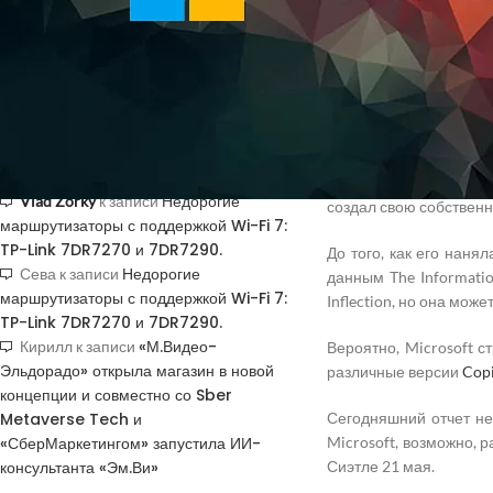
Получить код подтверждения
идти своим путем, раз
Купить токены для получения кодов
подтверждения
По информации издан
называется MAI-1 (п
параметров, в то время
НОВЫЕ КОММЕНТАРИИ
По данным издания, р
Он был нанят компание
Недорогие
Vlad Zorky
к записи
создал свою собственн
маршрутизаторы с поддержкой Wi-Fi 7:
TP-Link 7DR7270 и 7DR7290.
До того, как его наня
Недорогие
Сева
к записи
данным The Informati
маршрутизаторы с поддержкой Wi-Fi 7:
Inflection, но она мо
TP-Link 7DR7270 и 7DR7290.
«М.Видео-
Кирилл
к записи
Вероятно, Microsoft с
Эльдорадо» открыла магазин в новой
различные версии
Copi
концепции и совместно со Sber
Metaverse Tech и
Сегодняшний отчет не
«СберМаркетингом» запустила ИИ-
Microsoft, возможно, 
консультанта «Эм.Ви»
Сиэтле 21 мая.