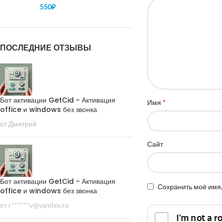
550
₽
ПОСЛЕДНИЕ ОТЗЫВЫ
Бот активации GetCid - Активация
*
Имя
office и windows без звонка
от Дмитрий
Сайт
Бот активации GetCid - Активация
Сохранить моё имя,
office и windows без звонка
от r******v@yandex.ru