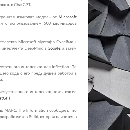
овать с ChatGPT.
утренняя языковая модель от
Microsoft
тся с использованием 500 миллиардов
нтеллекта Microsoft Мустафа Сулейман.
го интеллекта DeepMind в
Google
, а затем
твенного интеллекта для Inflection. По
бщего кода с его предыдущей работой в
и.
скусственного интеллекта, таких как ее
atGPT
.
 MAI-1. The Information сообщает, что
азработчиков Build, которая начнется в