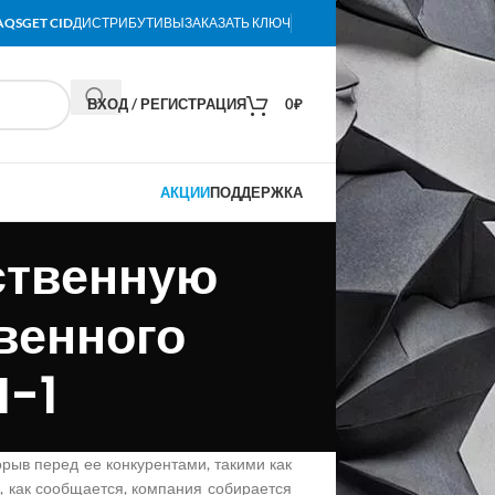
AQS
GET CID
ДИСТРИБУТИВЫ
ЗАКАЗАТЬ КЛЮЧ
ВХОД / РЕГИСТРАЦИЯ
0
₽
АКЦИИ
ПОДДЕРЖКА
ственную
венного
I-1
рыв перед ее конкурентами, такими как
о, как сообщается, компания собирается