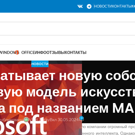
НОВОСТИ
КОНТАКТЫ
F
WINDOWS
OFFICE
ИНФО
ОТЗЫВЫ
КОНТАКТЫ
НОВОСТИ
батывает новую соб
вую модель искусст
а под названием MA
0
убликовано
Vlad Zorky
Вкл 30.05.2024
ство Microsoft с ChatGPT OpenAI принесло компании огромный про
ими, в индустрии генеративного искусственного интеллекта. Однак