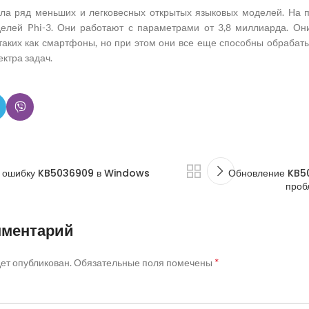
тила ряд меньших и легковесных открытых языковых моделей. На
елей Phi-3. Они работают с параметрами от 3,8 миллиарда. Он
 таких как смартфоны, но при этом они все еще способны обрабат
ектра задач.
т ошибку KB5036909 в Windows
Обновление KB5
проб
мментарий
*
дет опубликован.
Обязательные поля помечены