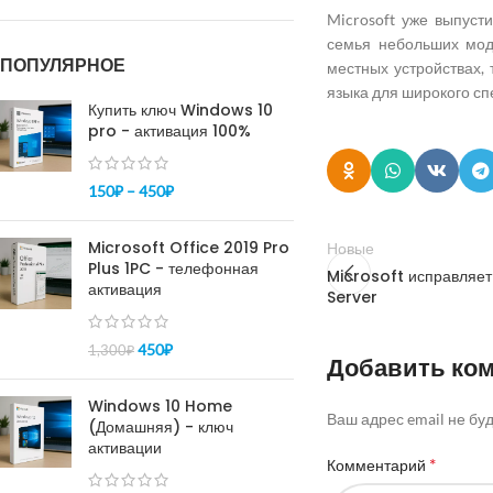
Microsoft уже выпус
семья небольших мод
ПОПУЛЯРНОЕ
местных устройствах,
языка для широкого сп
Купить ключ Windows 10
pro - активация 100%
150
₽
–
450
₽
Microsoft Office 2019 Pro
Новые
Plus 1PC - телефонная
Microsoft исправляе
активация
Server
450
₽
1,300
₽
Добавить ко
Windows 10 Home
Ваш адрес email не бу
(Домашняя) - ключ
активации
*
Комментарий