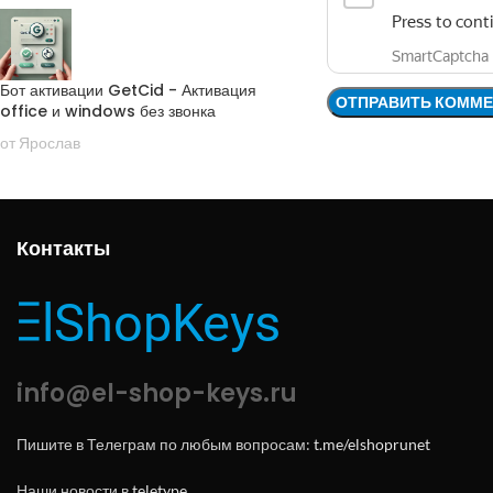
Бот активации GetCid - Активация
office и windows без звонка
от Ярослав
Контакты
info@el-shop-keys.ru
Пишите в Телеграм по любым вопросам:
t.me/elshoprunet
Наши новости в
teletype