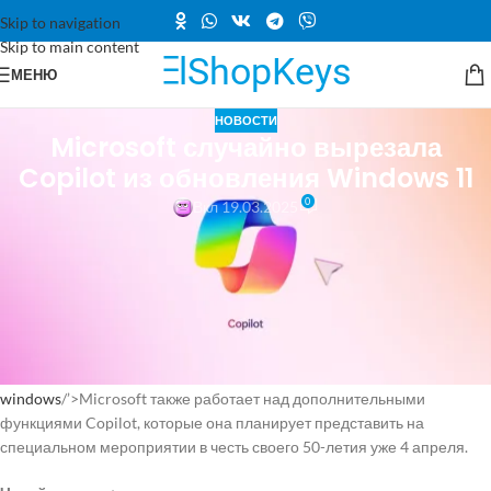
Skip to navigation
Skip to main content
МЕНЮ
НОВОСТИ
Microsoft случайно вырезала
Copilot из обновления Windows 11
0
Вкл 19.03.2025
windows
/
windows
-11/’>
Windows
11
С выходом недавнего обновления
windows
/’>
Microsoft
уже заявили,
что знают о проблемах с приложением
Copilot
на некоторых
устройствах. Разработчики заявляют, что уже работает над
исправлением этой проблемы, но при этом рекомендуют
пользователям просто переустановить приложение Copilot из
windows
/’>Microsoft также работает над дополнительными
функциями Copilot, которые она планирует представить на
специальном мероприятии в честь своего 50-летия уже 4 апреля.