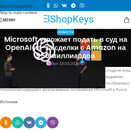
Skip to navigation
Skip to main content
МЕНЮ
НОВОСТИ
Microsoft угрожает подать в суд на
OpenAI из-за сделки с Amazon на
$50 миллиардов
0
Вкл 18.03.2026
Сообщается, что Microsoft рассматривает возможность подачи иска
против Amazon и OpenAI. Компания утверждает, что их недавнее
соглашение на сумму 50 миллиардов долларов в области облачных
технологий нарушает эксклюзивные соглашения Microsoft с Azure.
Источник