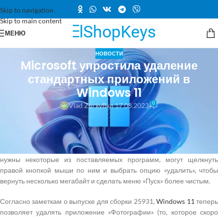
Skip to navigation
Skip to main content
МЕНЮ
НОВОСТИ
Microsoft упростила удаление
стандартных приложений в
Windows 11
0
Vlad Zorky
Вкл 17.08.2023
Сборка Windows 11 25931, в настоящее время доступная для
общественного тестирования в канале Canary, содержит небольшое,
но приятное улучшение: операционная система позволяет удалять
даже больше встроенных (стандартных) приложений. Те, кому не
нужны некоторые из поставляемых программ, могут щелкнуть
правой кнопкой мыши по ним и выбрать опцию «удалить», чтобы
вернуть несколько мегабайт и сделать меню «Пуск» более чистым.
Согласно заметкам о выпуске для сборки 25931,
Windows 11
тепер
позволяет удалять приложение «Фотографии» (то, которое скоро