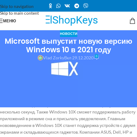
Skip to navigation
Skip to main content
МЕНЮ
НОВОСТИ
Microsoft выпустит новую версию
Windows 10 в 2021 году
0
Vlad Zorky
Вкл 29.12.2020
Новая операционная система от
Microsoft
Windows 10X будет
представлена весной 2021 года. По сравнению с предыдущей
версией Windows 10X получит значительные улучшения в
обеспечении безопасности личных данных пользователей и
энергопотреблении. Одной из фишек новой версии Windows станет
режим Modern Standby. С его помощью компьютер сможет
мгновенно выходить из режима сна, сейчас на это требуется
несколько секунд. Также Windows 10X сможет поддерживать работу
приложений в режиме сна и присылать уведомления. Главным
нововведением в Windows 10X станет поддержка устройств с двумя
экранами и складывающихся гаджетов. Компании ASUS, Dell, HP и