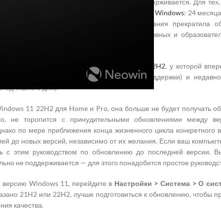
1
версии 21H2, она теперь полностью не поддерживается. Для тех,
ft
есть два цикла поддержки для каждой версии
Windows
: 24 месяц
rise и Education. В октябре 2023 года компания прекратила 
ерь
Microsoft
прекращает поддержку корпоративных и образовател
ый релиз Windows 11 конца 2021 года.
ты могут обновиться до версии
Windows 11 22H2
, у которой впе
рианты включают версию 23H2 (два года поддержки) и недавн
егодняшнего дня).
Windows 11 22H2 для Home и Pro, она больше не будет получать об
вило, не торопится с принудительными обновлениями между 
ако по мере приближения конца жизненного цикла конкретного вы
лей до новых версий, независимо от их желания. Если ваш компью
сь с этим руководством по обновлению до последней версии. 
ьно не поддерживается — для этого понадобится простое руководст
 версию Windows 11, перейдите в
Настройки > Система > О сис
казано 21H2 или 22H2, лучше подготовиться к обновлению, чтобы 
ния качества.