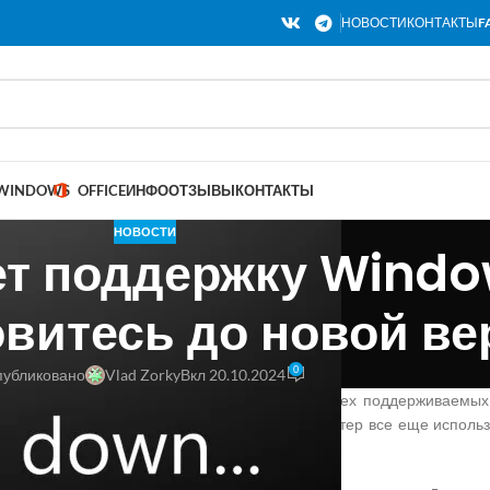
НОВОСТИ
КОНТАКТЫ
F
WINDOWS
OFFICE
ИНФО
ОТЗЫВЫ
КОНТАКТЫ
НОВОСТИ
т поддержку Window
витесь до новой ве
0
убликовано
Vlad Zorky
Вкл 20.10.2024
новлений Patch Tuesday за этот месяц для всех поддерживаемых
й Windows 11: 21H2 и 22H2. Если ваш компьютер все еще использ
овой.