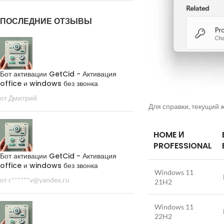
ПОСЛЕДНИЕ ОТЗЫВЫ
Бот активации GetCid - Активация
office и windows без звонка
от Дмитрий
Для справки, текущий
HOME И
PROFESSIONAL
Бот активации GetCid - Активация
office и windows без звонка
Windows 11
от r******v@yandex.ru
21H2
Windows 11
22H2