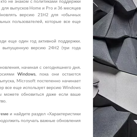
 кто не знаком с политиками поддержки
а для выпусков Home и Pro и 36 месяцев
обновлять версию 21H2 для «обычных
ьных пользователей, которые все еще
реди еще один год активной поддержки.
о выпущенную версию 24H2 (три года
новления, начиная с сегодняшнего дня.
версиями
Windows
, пока они остаются
пуска, Microsoft постепенно начинает
тер все еще использует версию Windows
Вы можете обновиться даже если ваше
во.
теме
и найдите раздел «Характеристики
продолжить получать важные обновления