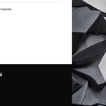
нтариев.
й