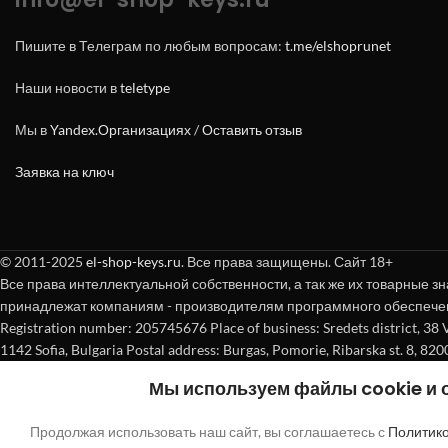
Пишите в Телеграм по любым вопросам:
t.me/elshoprunet
Наши новости в
teletype
Мы в
Yandex.Организациях
/
Оставить отзыв
Заявка на ключ
© 2011-2025
el-shop-keys.ru
. Все права защищены. Сайт 18+
Все права интеллектуальной собственности, а так же их товарные зн
принадлежат компаниям - производителям программного обеспече
Registration number: 205745676 Place of business: Sredets district, 38 Vasi
1142 Sofia, Bulgaria Postal address: Burgas, Pomorie, Ribarska st. 8, 820
Покупка без регистрации
Мы используем файлы cookie и
"
"обозначает обязательные поля
*
Продолжая использовать наш сайт, вы соглашаетесь с
Политик