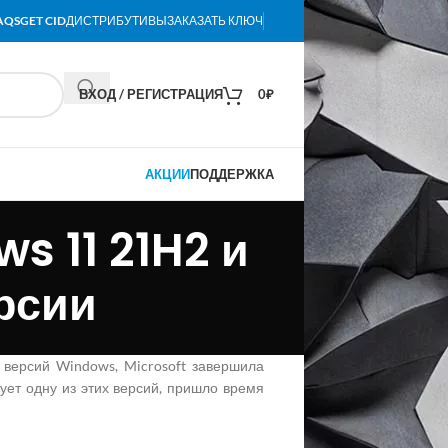
AQS
GET CID
ДИСТРИБУТИВЫ
ЗАКАЗАТЬ КЛЮЧ
ВХОД / РЕГИСТРАЦИЯ
0
₽
АКЦИИ
ПОДДЕРЖКА
s 11 21H2 и
рсии
 версий Windows, Microsoft завершила
ует одну из этих версий, пришло время