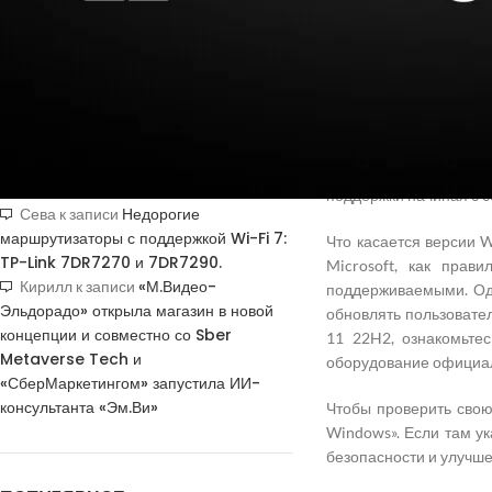
подтверждения
Начиная с
Windows 1
Windows 11
, у
Microso
для выпусков Enterp
пользователей». Теп
НОВЫЕ КОММЕНТАРИИ
используют оригинальн
Недорогие
Vlad Zorky
к записи
Корпоративные клиен
маршрутизаторы с поддержкой Wi-Fi 7:
Другие доступные ва
TP-Link 7DR7270 и 7DR7290.
поддержки начиная с с
Недорогие
Сева
к записи
маршрутизаторы с поддержкой Wi-Fi 7:
Что касается версии 
TP-Link 7DR7270 и 7DR7290.
Microsoft, как пра
«М.Видео-
Кирилл
к записи
поддерживаемыми. Одн
Эльдорадо» открыла магазин в новой
обновлять пользовате
концепции и совместно со Sber
11 22H2, ознакомьте
Metaverse Tech и
оборудование официал
«СберМаркетингом» запустила ИИ-
консультанта «Эм.Ви»
Чтобы проверить свою
Windows». Если там у
безопасности и улучше