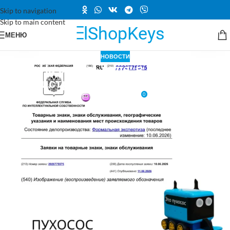
Skip to navigation
Skip to main content
МЕНЮ
НОВОСТИ
На самом деле: в России
регистрируют бренд «Пухосос
0
Вкл 02.07.2026
10 июня 2026 года в Роспатент поступила заявка на регистрацию
товарного знака «Пухосос». Документы охватывают 3-й, 30-й и 35-й
классы Международной классификации товаров и услуг (МКТУ) и в
настоящее время проходят формальную экспертизу. Это лишь
начальный этап проверки: по его итогам ведомство решит,
допускать ли заявку к следующей, более глубокой стадии —
экспертизе по существу. Именно после неё будет вынесен
окончательный вердикт о регистрации или отказе.
Роспатент опроверг циркулирующую в сети информацию о том, что
знак уже зарегистрирован. В ведомстве подчеркнули, что сам факт