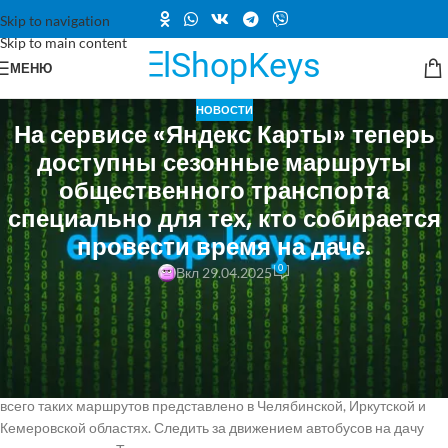
Skip to navigation
Skip to main content
МЕНЮ
НОВОСТИ
На сервисе «Яндекс Карты» теперь
доступны сезонные маршруты
общественного транспорта
специально для тех, кто собирается
провести время на даче.
0
Вкл 29.04.2025
«Яндекс Карты» представили более 2000 сезонных маршрутов
автобусов до дачных поселков по всей России. Теперь дачники могут
легко спланировать свое путешествие на общественном
транспорте, следить за расписанием и отслеживать движение
автобусов на карте прямо в приложении. Согласно данным, больше
всего таких маршрутов представлено в Челябинской, Иркутской и
Кемеровской областях. Следить за движением автобусов на дачу