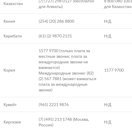
(7) (727) 298 0127 (бесплатно
8 800 080 100
Казахстан
для Алматы)
для Казахстан
Кения
(254) (20) 286 8800
Н/Д
Кирибати
(61) (2) 9870 2131
Н/Д
1577 9700 (только плата за
местные звонки; плата за
междугородние звонки не
взимается)
Корея
1577 9700
Международные звонки: (82)
(2) 567 7881 (может взиматься
плата за международные
звонки)
Кувейт
(965) 2221 9876
Н/Д
(7) (495) 213 1748 (Москва,
Киргизия
Н/Д
Россия)