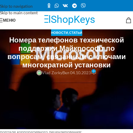
Skip to navigation
Skip to main content
МЕНЮ
НОВОСТИ
,
СТАТЬИ
Номера телефонов технической
поддержки Майкрософт по
вопросам, связанным с ключами
многократной установки
0
Vlad Zorky
Вкл 04.10.2023
Специалисты технической поддержки Майкрософт по вопросам,
связанным с ключами многократной установки, могут оказать
помощь при выполнении таких задач:
поиск, назначение и предоставление ключей многократной
установки, полученных по соглашениям о лицензировании;
поиск сведений о лицензии;
поиск ключей многократной установки и программного
обеспечения, полученного по корпоративным лицензиям, на
портале корпоративного лицензирования;