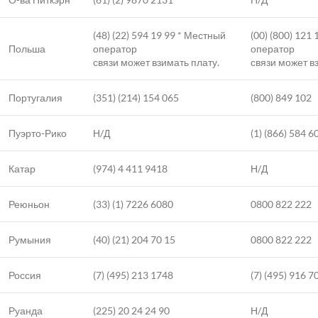
(48) (22) 594 19 99 * Местный
(00) (800) 121
Польша
оператор
оператор
связи может взимать плату.
связи может в
Португалия
(351) (214) 154 065
(800) 849 102
Пуэрто-Рико
Н/Д
(1) (866) 584 6
Катар
(974) 4 411 9418
Н/Д
Реюньон
(33) (1) 7226 6080
0800 822 222
Румыния
(40) (21) 204 70 15
0800 822 222
Россия
(7) (495) 213 1748
(7) (495) 916 7
Руанда
(225) 20 24 24 90
Н/Д