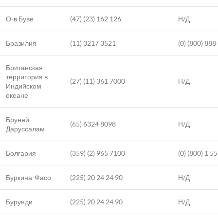
О-в Буве
(47) (23) 162 126
Н/Д
Бразилия
(11) 3217 3521
(0) (800) 888
Британская
территория в
(27) (11) 361 7000
Н/Д
Индийском
океане
Бруней-
(65) 6324 8098
Н/Д
Даруссалам
Болгария
(359) (2) 965 7100
(0) (800) 1 5
Буркина-Фасо
(225) 20 24 24 90
Н/Д
Бурунди
(225) 20 24 24 90
Н/Д