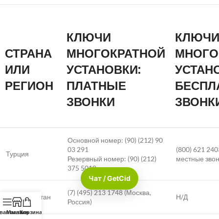
КЛЮЧИ
КЛЮЧ
СТРАНА
МНОГОКРАТНОЙ
МНОГО
ИЛИ
УСТАНОВКИ:
УСТАН
РЕГИОН
ПЛАТНЫЕ
БЕСПЛ
ЗВОНКИ
ЗВОНК
Основной номер: (90) (212) 90
03 291
(800) 621 240
Турция
Резервный номер: (90) (212)
местные звон
375 5018
Чат / GetCid
(7) (495) 213 1748 (Москва,
Туркменистан
Н/Д
Россия)
вая панель
Магазин
Корзина