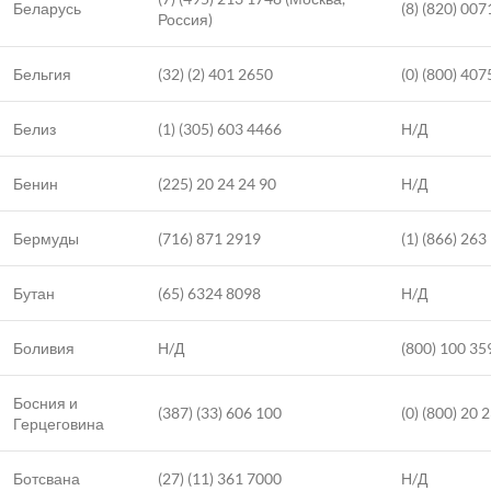
Беларусь
(8) (820) 00
Россия)
Бельгия
(32) (2) 401 2650
(0) (800) 407
Белиз
(1) (305) 603 4466
Н/Д
Бенин
(225) 20 24 24 90
Н/Д
Бермуды
(716) 871 2919
(1) (866) 263
Бутан
(65) 6324 8098
Н/Д
Боливия
Н/Д
(800) 100 35
Босния и
(387) (33) 606 100
(0) (800) 20 
Герцеговина
Ботсвана
(27) (11) 361 7000
Н/Д