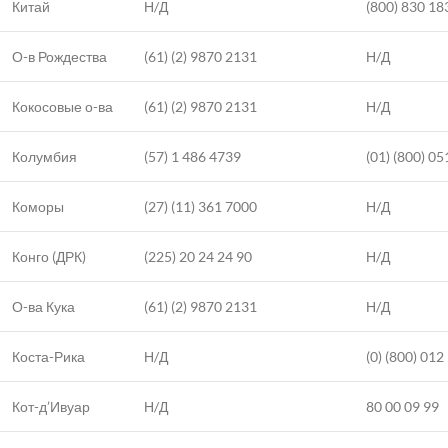
Китай
Н/Д
(800) 830 18
О-в Рождества
(61) (2) 9870 2131
Н/Д
Кокосовые о-ва
(61) (2) 9870 2131
Н/Д
Колумбия
(57) 1 486 4739
(01) (800) 0
Коморы
(27) (11) 361 7000
Н/Д
Конго (ДРК)
(225) 20 24 24 90
Н/Д
О-ва Кука
(61) (2) 9870 2131
Н/Д
Коста-Рика
Н/Д
(0) (800) 012
Кот-д’Ивуар
Н/Д
80 00 09 99