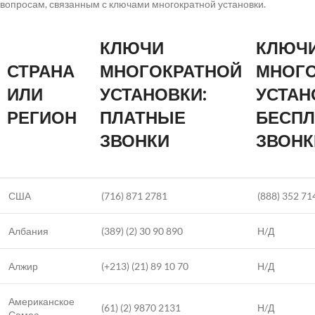
вопросам, связанным с ключами многократной установки.
КЛЮЧИ
КЛЮЧ
СТРАНА
МНОГОКРАТНОЙ
МНОГ
ИЛИ
УСТАНОВКИ:
УСТАН
РЕГИОН
ПЛАТНЫЕ
БЕСП
ЗВОНКИ
ЗВОНК
США
(716) 871 2781
(888) 352 71
Албания
(389) (2) 30 90 890
Н/Д
Алжир
(+213) (21) 89 10 70
Н/Д
Американское
(61) (2) 9870 2131
Н/Д
Самоа