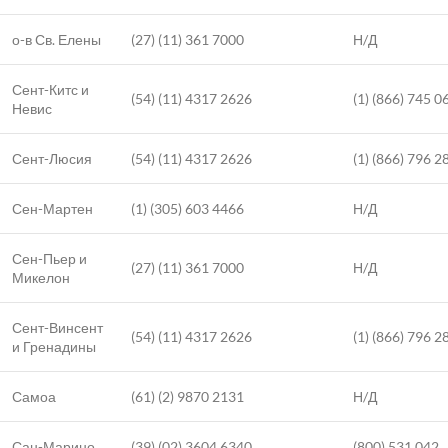
о-в Св. Елены
(27) (11) 361 7000
Н/Д
Сент-Китс и
(54) (11) 4317 2626
(1) (866) 745 0
Невис
Сент-Люсия
(54) (11) 4317 2626
(1) (866) 796 2
Сен-Мартен
(1) (305) 603 4466
Н/Д
Сен-Пьер и
(27) (11) 361 7000
Н/Д
Микелон
Сент-Винсент
(54) (11) 4317 2626
(1) (866) 796 2
и Гренадины
Самоа
(61) (2) 9870 2131
Н/Д
Сан-Марино
(39) (02) 3604 6340
(800) 531 042