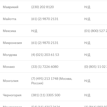
Маврикий
(230) 202 8120
Н/Д
Майотта
(61) (2) 9870 2131
Н/Д
Мексика
Н/Д
(01) (800) 527
Микронезия
(61) (2) 9870 2131
Н/Д
Молдова
(4) (021) 203 61 53
Н/Д
Монако
(33) (1) 7226 6080
(0) (805) 11 02
(7) (495) 213 1748 (Москва,
Монголия
Н/Д
Россия)
Черногория
(381) (11) 3305 500
Н/Д
Монтсеррат
(54) (11) 4317 2626
(1) (866) 993 9