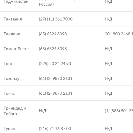
Таджикистан
Н/Д
Россия)
Танзания
(27) (11) 361 7000
Н/Д
Таиланд
(65) 6324 8098
001 800 2468 
Тимор-Лесте
(65) 6324 8098
Н/Д
Того
(225) 20 24 24 90
Н/Д
Токелау
(61) (2) 9870 2131
Н/Д
Тонга
(61) (2) 9870 2131
Н/Д
Тринидад и
Н/Д
(1) (888) 801 2
Тобаго
Тунис
(216) 71 16 87 00
Н/Д