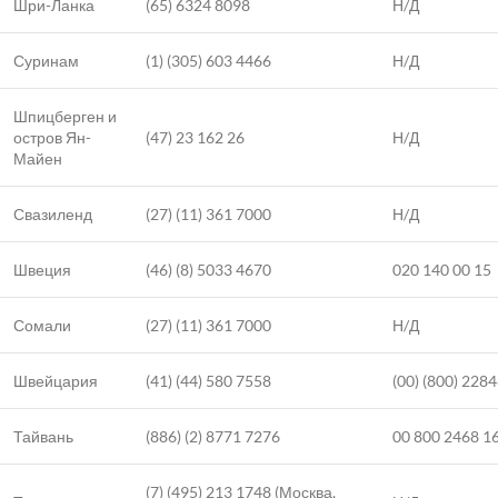
Шри-Ланка
(65) 6324 8098
Н/Д
Суринам
(1) (305) 603 4466
Н/Д
Шпицберген и
остров Ян-
(47) 23 162 26
Н/Д
Майен
Свазиленд
(27) (11) 361 7000
Н/Д
Швеция
(46) (8) 5033 4670
020 140 00 15
Сомали
(27) (11) 361 7000
Н/Д
Швейцария
(41) (44) 580 7558
(00) (800) 228
Тайвань
(886) (2) 8771 7276
00 800 2468 1
(7) (495) 213 1748 (Москва,