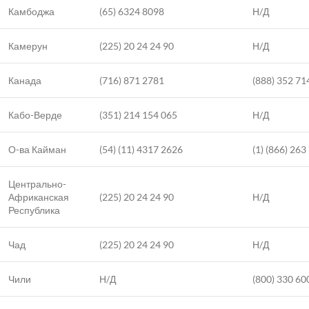
Камбоджа
(65) 6324 8098
Н/Д
Камерун
(225) 20 24 24 90
Н/Д
Канада
(716) 871 2781
(888) 352 71
Кабо-Верде
(351) 214 154 065
Н/Д
О-ва Кайман
(54) (11) 4317 2626
(1) (866) 263
Центрально-
Африканская
(225) 20 24 24 90
Н/Д
Республика
Чад
(225) 20 24 24 90
Н/Д
Чили
Н/Д
(800) 330 60