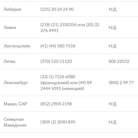
Либерия
(225) 20 24 24 90
Н/Д
(218) (21) 3330356 или (20) (2)
Ливия
Н/Д
376 4991
Лихтенштейн
(41) (44) 580 7558
Н/Д
Литва
(370) 520 51120
800 22032
(33) (1) 7226 6080
Люксембург
(французский) или (49) 89
(800) 2 99 77
2444 5093 (немецкий)
Макао, САР
(852) 2904 2198
Н/Д
Северная
(389) (2) 3090 890
Н/Д
Македония