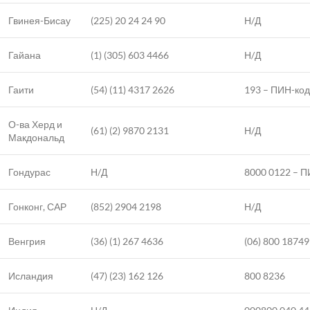
Гвинея-Бисау
(225) 20 24 24 90
Н/Д
Гайана
(1) (305) 603 4466
Н/Д
Гаити
(54) (11) 4317 2626
193 – ПИН-код
О-ва Херд и
(61) (2) 9870 2131
Н/Д
Макдональд
Гондурас
Н/Д
8000 0122 – П
Гонконг, САР
(852) 2904 2198
Н/Д
Венгрия
(36) (1) 267 4636
(06) 800 18749
Исландия
(47) (23) 162 126
800 8236